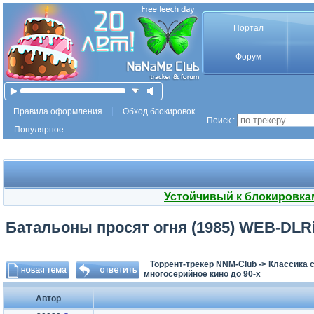
Портал
Форум
Правила оформления
Обход блокировок
Поиск :
Популярное
Устойчивый к блокировка
Батальоны просят огня (1985) WEB-DLRip 
Торрент-трекер NNM-Club
->
Классика с
многосерийное кино до 90-х
Автор