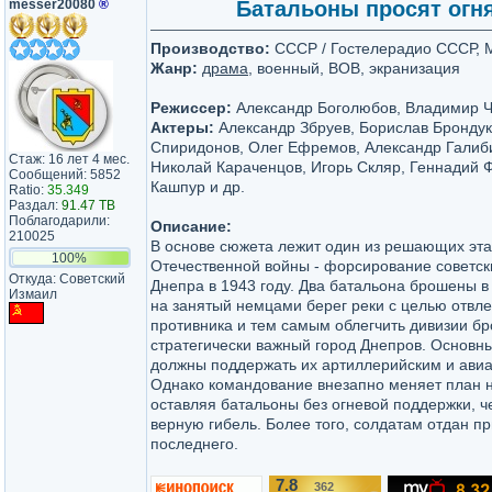
messer20080
®
Батальоны просят огня 
Производство:
СССР / Гостелерадио СССР,
Жанр:
драма
, военный, ВОВ, экранизация
Режиссер:
Александр Боголюбов, Владимир 
Актеры:
Александр Збруев, Борислав Брондук
Спиридонов, Олег Ефремов, Александр Галиб
Стаж: 16 лет 4 мес.
Николай Караченцов, Игорь Скляр, Геннадий 
Сообщений: 5852
Кашпур и др.
Ratio:
35.349
Раздал:
91.47 TB
Поблагодарили:
Описание:
210025
В основе сюжета лежит один из решающих эт
100%
Отечественной войны - форсирование советс
Откуда: Советский
Днепра в 1943 году. Два батальона брошены 
Измаил
на занятый немцами берег реки с целью отвле
противника и тем самым облегчить дивизии бр
стратегически важный город Днепров. Основн
должны поддержать их артиллерийским и ави
Однако командование внезапно меняет план 
оставляя батальоны без огневой поддержки, ч
верную гибель. Более того, солдатам отдан пр
последнего.
7.8
362
/10