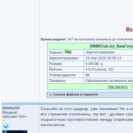
Вс
Время раздачи:
24/7 мультитрекер (минимум до появления
[NNMClub.to]_Batal'on
Зарегистрирован
Торрент:
Зарегистрирован:
23 Апр 2026 20:56:13
Размер:
6.99 GB
(
)
Рейтинг:
4.8
(Голосов:
30
)
Поблагодарили:
86
Проверка:
Оформление проверено мод
Как cкачать
·
Список файлов в торренте
DimitrySS
Спасибо за этот шедевр, уже скачиваю! Но я
Меценат
его страничке отключены, так вот - должен с
Uploader 500+
поднаготную противостояния между славянами
наглосаксов...