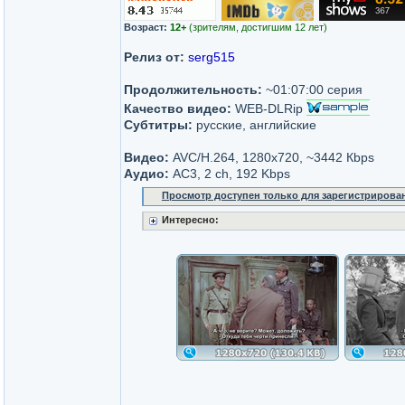
Возраст:
12+
(зрителям, достигшим 12 лет)
Релиз от:
serg515
Продолжительность:
~01:07:00 серия
Качество видео:
WEB-DLRip
Субтитры:
русские, английские
Видео:
AVC/H.264, 1280x720, ~3442 Кbps
Аудио:
AC3, 2 ch, 192 Kbps
Просмотр доступен только для зарегистрирова
Интересно: