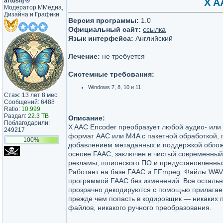
artushj
®
X A
Модератор ММедиа,
Дизайна и Графики
Версия программы:
1.0
Официальный сайт:
ссылка
Язык интерфейса:
Английский
Лечение:
не требуется
Системные требования:
Windows 7, 8, 10 и 11
Стаж: 13 лет 8 мес.
Сообщений: 6488
Ratio:
10.999
Раздал:
22.3 TB
Описание:
Поблагодарили:
X AAC Encoder преобразует любой аудио- или
249217
формат AAC или M4A с пакетной обработкой,
100%
добавлением метаданных и поддержкой облож
основе FAAC, заключен в чистый современный
рекламы, шпионского ПО и предустановленны
Работает на базе FAAC и FFmpeg. Файлы WAV
программой FAAC без изменений. Все осталь
прозрачно декодируются с помощью прилагае
прежде чем попасть в кодировщик — никаких
файлов, никакого ручного преобразования.