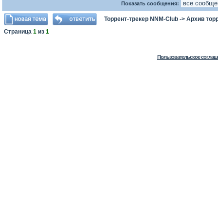
Показать сообщения:
Торрент-трекер NNM-Club
->
Архив тор
Страница
1
из
1
Пользовательское соглаш