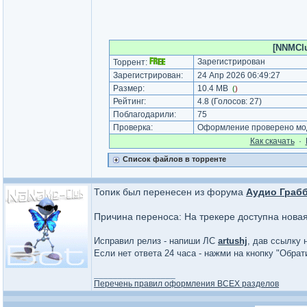
[NNMClu
Зарегистрирован
Торрент:
Зарегистрирован:
24 Апр 2026 06:49:27
Размер:
10.4 MB
(
)
Рейтинг:
4.8
(Голосов:
27
)
Поблагодарили:
75
Проверка:
Оформление проверено мод
Как cкачать
·
Список файлов в торренте
Топик был перенесен из форума
Аудио Грабб
Причина переноса: На трекере доступна нова
Исправил релиз - напиши ЛС
artushj
, дав ссылку 
Если нет ответа 24 часа - нажми на кнопку "Обра
_________________
Перечень правил оформления ВСЕХ разделов