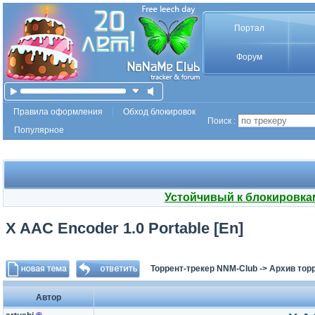
Портал
Форум
Правила оформления
Обход блокировок
Поиск :
Популярное
Устойчивый к блокировка
X AAC Encoder 1.0 Portable [En]
Торрент-трекер NNM-Club
->
Архив тор
Автор