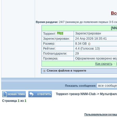
Вс
Время раздачи:
24/7 (минимум до появления первых 3-5 с
[NN
Зарегистрирован
Торрент:
Зарегистрирован:
24 Апр 2026 18:35:41
Размер:
8.34 GB
(
)
Рейтинг:
4.4
(Голосов:
13
)
Поблагодарили:
29
Проверка:
Оформление проверено мод
Как cкачать
·
Список файлов в торренте
Показать сообщения:
Торрент-трекер NNM-Club
->
Мультфил
Страница
1
из
1
Пользовательское соглаш