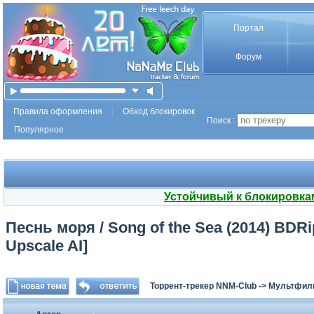
Портал
Форум
Правила оформления
Обход блокировок
Поиск :
Популярное
Устойчивый к блокировка
Песнь моря / Song of the Sea (2014) BDRi
Upscale AI]
Торрент-трекер NNM-Club
->
Мультфил