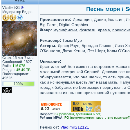
Автор
Vladimir21
®
Песнь моря / S
Модератор Видео
Производство:
Ирландия, Дания, Бельгия, Лю
Big Farm, Digital Graphics
Жанр:
мультфильм
,
фэнтези
,
драма
,
приключ
Режиссер:
Томм Мур
Актеры:
Дэвид Роул, Брендан Глисон, Лиза Х
О’Коннелл, Джон Кенни, Пэт Шорт, Колм О’Сн
Стаж: 15 лет 7 мес.
Описание:
Сообщений: 1827
Ratio:
116.078
Десятилетний Бен живет на островном маяке 
Раздал:
45.49 TB
маленькой сестренкой Сиршей. Девочка все ник
Поблагодарили:
обнаруживается, что она шелки, то есть прин
49626
как и исчезнувшая шесть лет назад мать. Нап
100%
город к бабушке, но Бен жаждет вернуться, а 
начинается их полное приключений путешеств
8.0
68,707
/10
Возраст:
6+
(зрителям, достигшим 6 лет)
Рейтинг MPAA:
PG
(рекомендуется присутствие родителей
Релиз от:
Vladimir212121