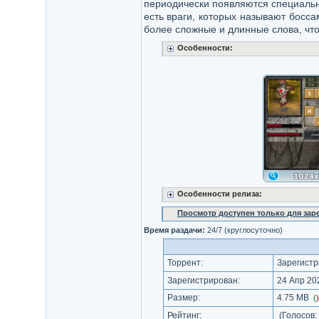
периодически появляются специальны
есть враги, которых называют босса
более сложные и длинные слова, чт
Особенности:
Особенности релиза:
Просмотр доступен только для за
Время раздачи:
24/7 (круглосуточно)
Торрент:
Зарегистр
Зарегистрирован:
24 Апр 202
Размер:
4.75 MB
(
Рейтинг:
(Голосов: