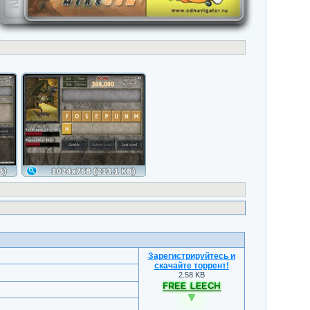
Зарегистрируйтесь и
скачайте торрент
!
2.58 KB