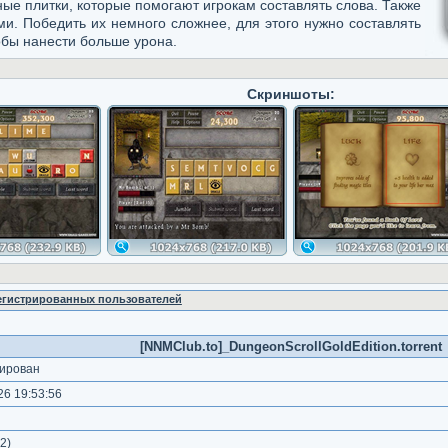
е плитки, которые помогают игрокам составлять слова. Также
ми. Победить их немного сложнее, для этого нужно составлять
обы нанести больше урона.
Скриншоты:
регистрированных пользователей
[NNMClub.to]_DungeonScrollGoldEdition.torrent
ирован
6 19:53:56
)
2
)