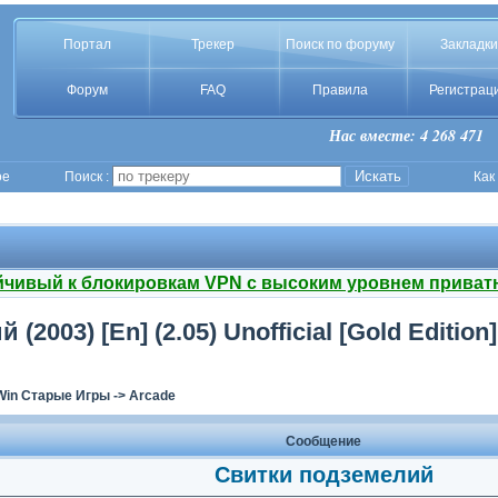
Портал
Трекер
Поиск по форуму
Закладки
Форум
FAQ
Правила
Регистрац
Нас вместе: 4 268 471
ое
Поиск :
Как
йчивый к блокировкам VPN с высоким уровнем приват
2003) [En] (2.05) Unofficial [Gold Edition]
Win Старые Игры
->
Arcade
Сообщение
Свитки подземелий