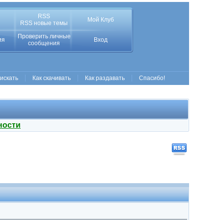
RSS
Мой Клуб
RSS новые темы
Проверить личные
ия
Вход
сообщения
 искать
Как скачивать
Как раздавать
Спасибо!
ности