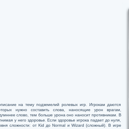
вописание на тему подземелий ролевых игр. Игрокам даются
оторых нужно составить слова, наносящие урон врагам,
линнее слово, тем больше урона оно наносит противникам. В
тнимая у него здоровье. Если здоровье игрока падает до нуля,
овня сложности: от Kid до Normal и Wizard (сложный). В игре