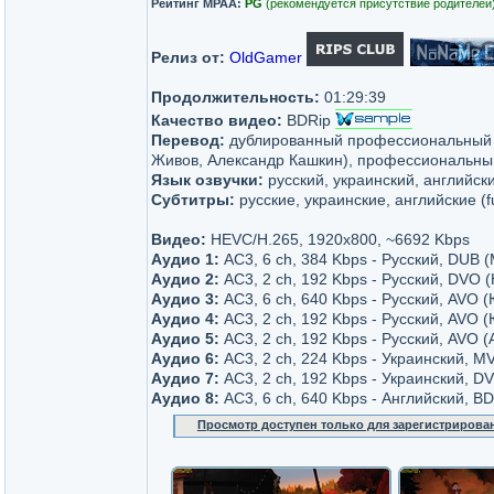
Рейтинг MPAA:
PG
(рекомендуется присутствие родителей
Релиз от:
OldGamer
Продолжительность:
01:29:39
Качество видео:
BDRip
Перевод:
дублированный профессиональный (
Живов, Александр Кашкин), профессиональный
Язык озвучки:
русский, украинский, английск
Субтитры:
русские, украинские, английские (fu
Видео:
HEVC/H.265, 1920x800, ~6692 Kbps
Аудио 1:
AC3, 6 ch, 384 Kbps - Русский, DUB 
Аудио 2:
AC3, 2 ch, 192 Kbps - Русский, DVO 
Аудио 3:
AC3, 6 ch, 640 Kbps - Русский, AVO
Аудио 4:
AC3, 2 ch, 192 Kbps - Русский, AVO
Аудио 5:
AC3, 2 ch, 192 Kbps - Русский, AVO 
Аудио 6:
AC3, 2 ch, 224 Kbps - Украинский, MV
Аудио 7:
AC3, 2 ch, 192 Kbps - Украинский, D
Аудио 8:
AC3, 6 ch, 640 Kbps - Английский, BD
Просмотр доступен только для зарегистрирова