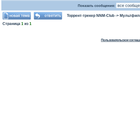
Показать сообщения:
Торрент-трекер NNM-Club
->
Мультфил
Страница
1
из
1
Пользовательское соглаш