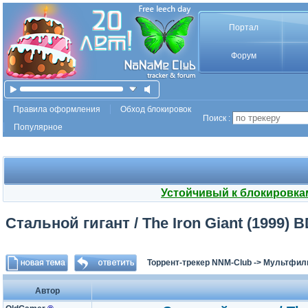
Портал
Форум
Правила оформления
Обход блокировок
Поиск :
Популярное
Устойчивый к блокировка
Стальной гигант / The Iron Giant (1999) BD
Торрент-трекер NNM-Club
->
Мультфил
Автор