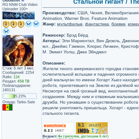
OldGamer
®
Стальной гигант / The
RG NNM Club Video
Uploader 100+
Производство:
США, Чехия, Великобритания /
Animation, Warner Bros. Feature Animation
Жанр:
мультфильм
,
фантастика
,
боевик
,
коме
Режиссер:
Брэд Бёрд
Актеры:
Эли Мариентал, Вин Дизель, Дженни
мл., Джеймс Гэммон, Клорис Личмен, Кристо
М. Эммет Уолш, Джек Эйнджел
Описание:
Стаж: 6 лет 3 мес.
Жители тихого американского городка станов
Сообщений: 2254
ослепительной вспышки и падения огромного 
Ratio:
11K
дней мальчуган по имени Хогарт Хьюз находит 
Раздал:
458 TB
робота, прилетевшего на Землю из далёкой ко
Поблагодарили:
180131
Несмотря на свой грозный вид, инопланетный
35.23%
созданием. Между ним и отважным мальчишко
дружба. Но узнавшие о существовании робота
Откуда: Tarko-Sale
решили уничтожить пришельца. Хогарт - единс
стального гиганта.
8.1
263,673
/10
Возраст:
6+
(зрителям, достигшим 6 лет)