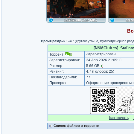
Вс
Время раздачи:
24/7 (круглосуточно, мультитрекерная раз
[NNMClub.to]_Stal'no
Зарегистрирован
Торрент:
Зарегистрирован:
24 Апр 2026 21:09:11
Размер:
5.66 GB
(
)
Рейтинг:
4.7
(Голосов:
25
)
Поблагодарили:
77
Проверка:
Оформление проверено мод
Как cкачать
·
Список файлов в торренте