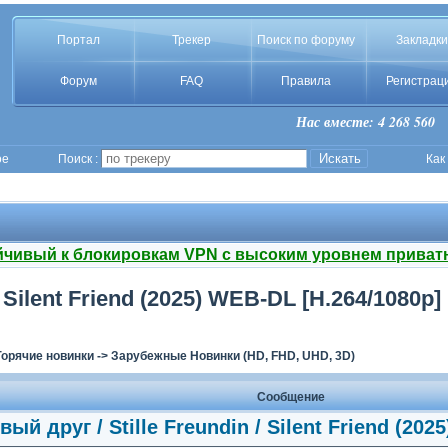
Портал
Трекер
Поиск по форуму
Закладки
Форум
FAQ
Правила
Регистрац
Нас вместе: 4 268 560
ое
Поиск :
Как
йчивый к блокировкам VPN с высоким уровнем приват
 Silent Friend (2025) WEB-DL [H.264/1080p]
Горячие новинки
->
Зарубежные Новинки (HD, FHD, UHD, 3D)
Сообщение
й друг / Stille Freundin / Silent Friend (202