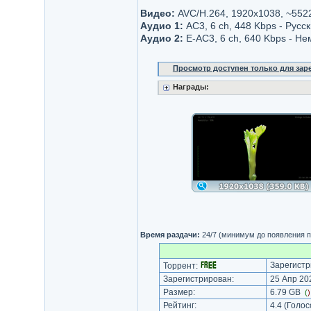
Видео:
AVC/H.264, 1920x1038, ~552
Аудио 1:
AC3, 6 ch, 448 Kbps - Русс
Аудио 2:
E-AC3, 6 ch, 640 Kbps - Не
Просмотр доступен только для за
Награды:
Время раздачи:
24/7 (минимум до появления п
Зарегистр
Торрент:
Зарегистрирован:
25 Апр 202
Размер:
6.79 GB
(
Рейтинг:
4.4
(Голос