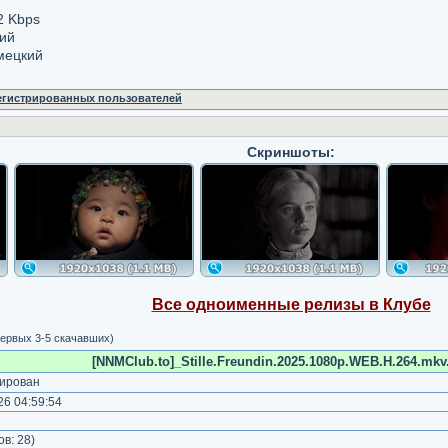
2 Kbps
кий
мецкий
регистрированных пользователей
Скриншоты:
Все одноименные релизы в Клубе
ервых 3-5 скачавших)
[NNMClub.to]_Stille.Freundin.2025.1080p.WEB.H.264.mkv.
ирован
6 04:59:54
)
ов:
28
)