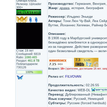
Олигарх Клуба.
Производство:
Германия, Венгрия, Ф
Релизер. Uploader
300+
Жанр:
драма
, история, биография
Режиссер:
Ильдико Эньеди
Актеры:
Тони Люн Чу-Вай, Леа Сейд
Вуттке, Йоханнес Хегеман, Райнер Б
Описание:
В 1908 году в Марбургский университ
безнадёжно влюбляется в однокурсни
из-за пандемии. Действие разворачи
Стаж: 19 лет
один безмолвный свидетель — велич
Сообщений: 6819
Ratio:
1080.465
7.3
3,129
Раздал:
461.8 TB
/10
Поблагодарили:
730126
Возраст:
18+
(зрителям, достигшим 18 лет. зап
100%
Релиз от:
FILVOVAN
Продолжительность:
02:26:55
Качество видео:
WEB-DL
Перевод:
Дублированный (Невафил
Язык озвучки:
Русский, Немецкий
Субтитры:
Русские (forced hardsub)