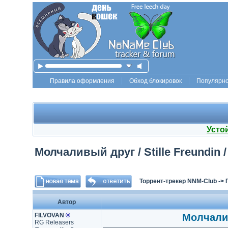
Правила оформления
Обход блокировок
Популярн
Усто
Молчаливый друг / Stille Freundin /
Торрент-трекер NNM-Club
->
Автор
FILVOVAN
®
Молчаливы
RG Releasers