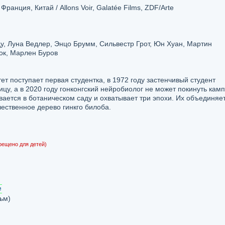
ранция, Китай / Allons Voir, Galatée Films, ZDF/Arte
у, Луна Ведлер, Энцо Брумм, Сильвестр Грот, Юн Хуан, Мартин
ок, Марлен Буров
ет поступает первая студентка, в 1972 году застенчивый студент
цу, а в 2020 году гонконгский нейробиолог не может покинуть камп
вается в ботаническом саду и охватывает три эпохи. Их объединяе
ественное дерево гинкго билоба.
рещено для детей)
ьм)