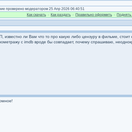
е проверено модератором 25 Апр 2026 06:40:51
Как cкачать
·
Как раздать
·
Правильно оформить
·
Поднять 
П, известно ли Вам что то про какую либо цензуру в фильме, стои
нометражу с imdb вроде бы совпадает, почему спрашиваю, неоднок
омное!