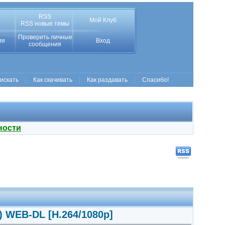
RSS
Мой Клуб
RSS новые темы
Проверить личные
ия
Вход
сообщения
 искать
Как скачивать
Как раздавать
Спасибо!
ности
5) WEB-DL [H.264/1080p]