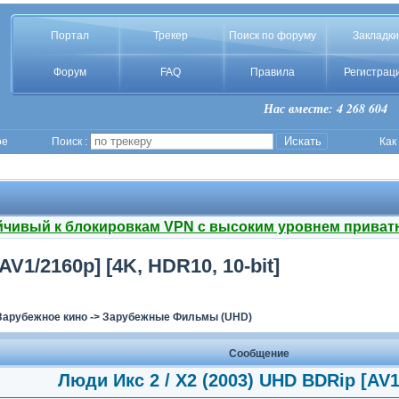
Портал
Трекер
Поиск по форуму
Закладки
Форум
FAQ
Правила
Регистрац
Нас вместе: 4 268 604
ое
Поиск :
Как
йчивый к блокировкам VPN с высоким уровнем приват
V1/2160p] [4K, HDR10, 10-bit]
Зарубежное кино
->
Зарубежные Фильмы (UHD)
Сообщение
Люди Икс 2 / X2 (2003) UHD BDRip [AV1