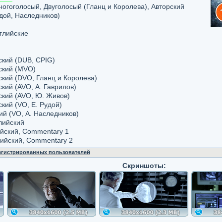
огоголосый, Двуголосый (Гланц и Королева), Авторский
дой, Наследников)
нглийские
ский (DUB, CPIG)
сский (MVO)
ский (DVO, Гланц и Королева)
ский (AVO, А. Гаврилов)
ский (AVO, Ю. Живов)
ский (VO, Е. Рудой)
кий (VO, А. Наследников)
лийский
ийский, Commentary 1
лийский, Commentary 2
регистрированных пользователей
Скриншоты: