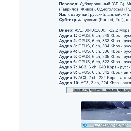
Перевод:
Дублированный (CPIG), Мн
(Гаврилов, Живов), Одноголосый (Ру
Язык озвучки:
русский, английский
Субтитры:
русские (Forced, Full), а
Видео:
AV1, 3840x1600, ~12,2 Mbps
Аудио 1:
OPUS, 6 ch, 349 Kbps - рус
Аудио 2:
OPUS, 6 ch, 333 Kbps - ру
Аудио 3:
OPUS, 6 ch, 334 Kbps - рус
Аудио 4:
OPUS, 6 ch, 336 Kbps - рус
Аудио 5:
OPUS, 6 ch, 335 Kbps - рус
Аудио 6:
OPUS, 6 ch, 323 Kbps - рус
Аудио 7:
AC3, 6 ch, 640 Kbps - русс
Аудио 8:
OPUS, 6 ch, 342 Kbps - анг
Аудио 9:
AC3, 2 ch, 224 Kbps - англ
Аудио 10:
AC3, 2 ch, 224 Kbps - анг
Просмотр доступен только для за