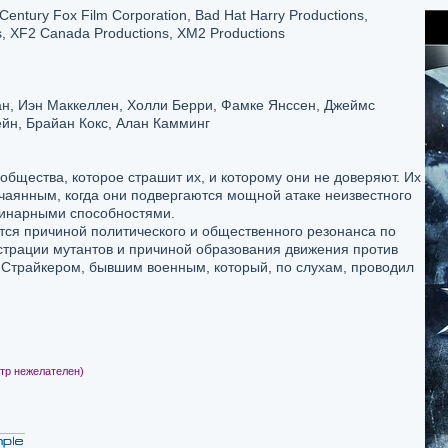
entury Fox Film Corporation, Bad Hat Harry Productions,
s, XF2 Canada Productions, XM2 Productions
н, Иэн Маккеллен, Холли Берри, Фамке Янссен, Джеймс
йн, Брайан Кокс, Алан Камминг
бщества, которое страшит их, и которому они не доверяют. Их
чаянным, когда они подвергаются мощной атаке неизвестного
динарными способностями.
тся причиной политического и общественного резонанса по
страции мутантов и причиной образования движения против
 Страйкером, бывшим военным, который, по слухам, проводил
тр нежелателен)