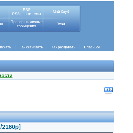
RSS
Мой Клуб
RSS новые темы
Проверить личные
ия
Вход
сообщения
 искать
Как скачивать
Как раздавать
Спасибо!
ности
/2160p]