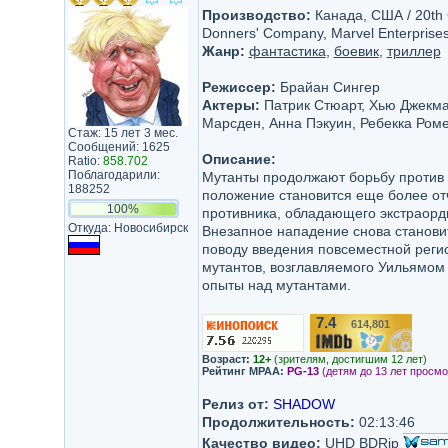
Производство:
Канада, США / 20th C
Donners' Company, Marvel Enterprise
Жанр:
фантастика
,
боевик
,
триллер
Режиссер:
Брайан Сингер
Актеры:
Патрик Стюарт, Хью Джекма
Марсден, Анна Пэкуин, Ребекка Роме
Стаж: 15 лет 3 мес.
Сообщений: 1625
Описание:
Ratio:
858.702
Поблагодарили:
Мутанты продолжают борьбу против о
188252
положение становится еще более от
100%
противника, обладающего экстраор
Откуда: Новосибирск
Внезапное нападение снова станови
поводу введения повсеместной реги
мутантов, возглавляемого Уильямом
опыты над мутантами.
7.4
614,801
/10
Возраст:
12+
(зрителям, достигшим 12 лет)
Рейтинг MPAA:
PG-13
(детям до 13 лет просмо
Релиз от:
SHADOW
Продолжительность:
02:13:46
Качество видео:
UHD BDRip