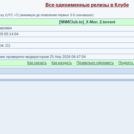
Все одноименные релизы в Клубе
рску (UTC +7) (минимум до появления первых 3-5 скачавших)
[NNMClub.to]_X-Men_2.torrent
ирован
6 05:14:04
)
ов:
11
)
е проверено модератором 25 Апр 2026 06:47:04
Как cкачать
·
Как раздать
·
Правильно оформить
·
Поднять 