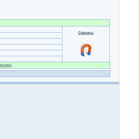
Скачать
ратио!