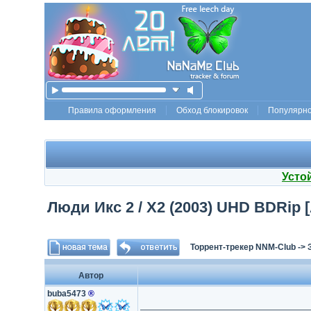
Правила оформления
Обход блокировок
Популярн
Усто
Люди Икс 2 / X2 (2003) UHD BDRip [A
Торрент-трекер NNM-Club
->
Автор
buba5473
®