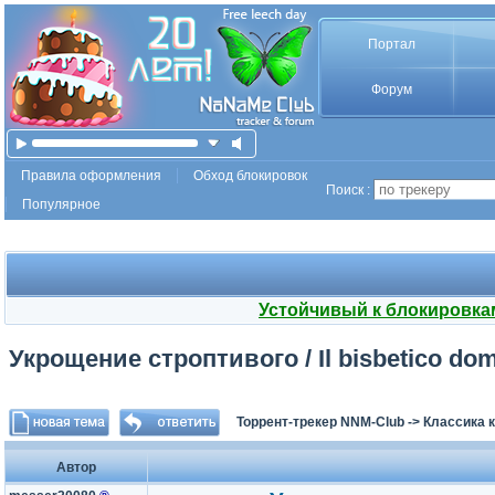
Портал
Форум
Правила оформления
Обход блокировок
Поиск :
Популярное
Устойчивый к блокировка
Укрощение строптивого / Il bisbetico dom
Торрент-трекер NNM-Club
->
Классика 
Автор