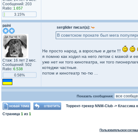
Сообщений: 203
Ratio:
1.657
3.15%
paini
serglider писал(а):
В советском прокате был мега популяр
Не просто народ, а взрослые и дети !!!
я помню как ходил на него летом с мамой и ее
Стаж: 16 лет 2 мес.
уже нет ни того кинотеатра, ни того пионерлаг
Сообщений: 502
котеджи частные.
Ratio:
6.538
потом и кинотеатр тю-тю ...
0.58%
Показать сообщения:
Торрент-трекер NNM-Club
->
Классика 
Страница
1
из
1
Пользовательское соглаш