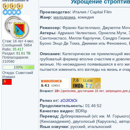
messer20080
®
Укрощение строптивог
Производство:
Италия / Capital Film
Жанр:
мелодрама
, комедия
Режиссер:
Франко Кастеллано, Джузеппе Моч
Актеры:
Адриано Челентано, Орнелла Мути, 
Сантонастасо, Милли Карлуччи, Сандро Гиани
Стаж: 16 лет 4 мес.
Буоно Энцо Де Тома, Джимми иль Феномено, 
Сообщений: 5864
Ratio:
35.417
Раздал:
91.61 TB
Описание:
Категорически не приемлющий жен
Поблагодарили:
грубоватый фермер вполне счастлив и доволе
210580
жизнью. Но неожиданно появившаяся в его ж
100%
пытается изменить его взгляды на жизнь и оча
Откуда: Советский
Измаил
7.6
11,638
/10
Возраст:
18+
(зрителям, достигшим 18 лет. запрещено для 
Релиз от:
zOJIOtOi
Продолжительность:
01:46:52
Качество видео:
BDRip
Перевод:
Дублированный (к/с им. М. Горького
(Киноакадемия), двуголосый (Карусель), автор
Язык озвучки:
русский, итальянский