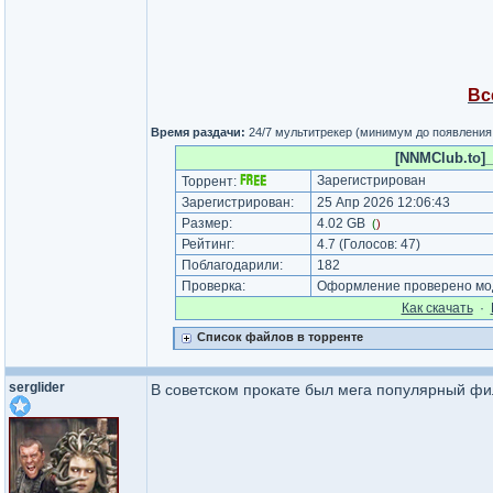
Вс
Время раздачи:
24/7 мультитрекер (минимум до появления
[NNMClub.to]_
Зарегистрирован
Торрент:
Зарегистрирован:
25 Апр 2026 12:06:43
Размер:
4.02 GB
(
)
Рейтинг:
4.7
(Голосов:
47
)
Поблагодарили:
182
Проверка:
Оформление проверено мод
Как cкачать
·
Список файлов в торренте
serglider
В советском прокате был мега популярный фил