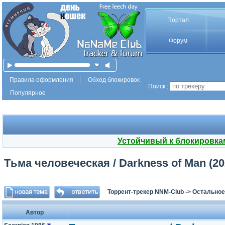
Портал
Форум
Правила оформления
Обход блокировок
Поиск :
Популярное
Устойчивый к блокировка
Тьма человеческая / Darkness of Man (202
Торрент-трекер NNM-Club
->
Остальное
Автор