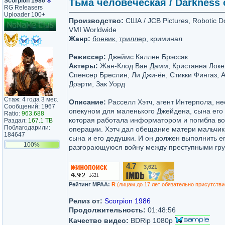
Scorpion 1986
®
Тьма человеческая / Darkness o
RG Releasers
Uploader 100+
Производство:
США / JCB Pictures, Robotic Do
VMI Worldwide
Жанр:
боевик
,
триллер
, криминал
Режиссер:
Джеймс Каллен Брэссак
Актеры:
Жан-Клод Ван Дамм, Кристанна Локе
Спенсер Бреслин, Ли Джи-ён, Стикки Фингаз, 
Доэрти, Зак Уорд
Стаж: 4 года 3 мес.
Описание:
Расселл Хэтч, агент Интерпола, н
Сообщений: 1967
опекуном для маленького Джейдена, сына его
Ratio:
963.688
которая работала информатором и погибла в
Раздал:
167.1 TB
Поблагодарили:
операции. Хэтч дал обещание матери мальчик
184647
сына и его дедушки. И он должен выполнить е
100%
разгорающуюся войну между преступными гру
4.7
3,621
/10
Рейтинг MPAA:
R
(лицам до 17 лет обязательно присутстви
Релиз от:
Scorpion 1986
Продолжительность:
01:48:56
Качество видео:
BDRip 1080p