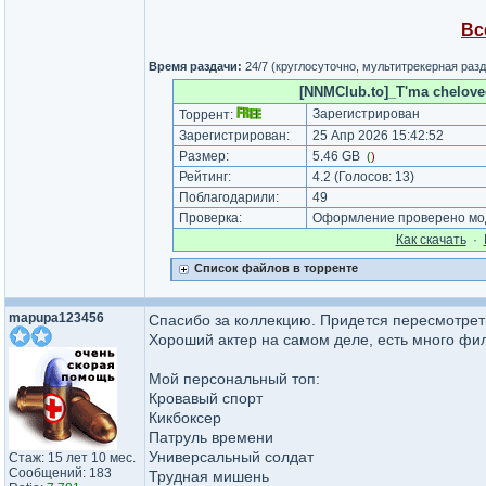
Вс
Время раздачи:
24/7 (круглосуточно, мультитрекерная раз
[NNMClub.to]_T'ma chelovec
Зарегистрирован
Торрент:
Зарегистрирован:
25 Апр 2026 15:42:52
Размер:
5.46 GB
(
)
Рейтинг:
4.2
(Голосов:
13
)
Поблагодарили:
49
Проверка:
Оформление проверено мод
Как cкачать
·
Список файлов в торренте
mapupa123456
Спасибо за коллекцию. Придется пересмотре
Хороший актер на самом деле, есть много фил
Мой персональный топ:
Кровавый спорт
Кикбоксер
Патруль времени
Универсальный солдат
Стаж: 15 лет 10 мес.
Сообщений: 183
Трудная мишень