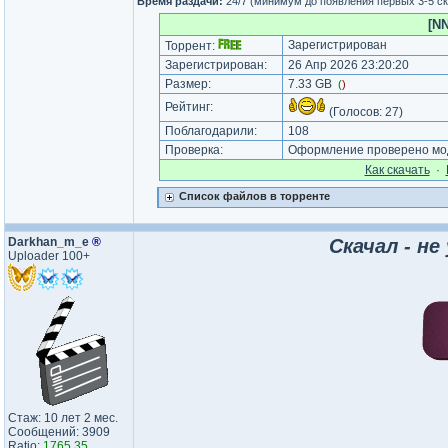
Время раздачи:
24/7 (минимум до появления первых 3-5 с
[NN
Зарегистрирован
Торрент:
Зарегистрирован:
26 Апр 2026 23:20:20
Размер:
7.33 GB
(
)
Рейтинг:
(Голосов:
27
)
Поблагодарили:
108
Проверка:
Оформление проверено мод
Как cкачать
·
Список файлов в торренте
Darkhan_m_e
®
Скачал - не
Uploader 100+
Стаж: 10 лет 2 мес.
Сообщений: 3909
Ratio:
1765.35