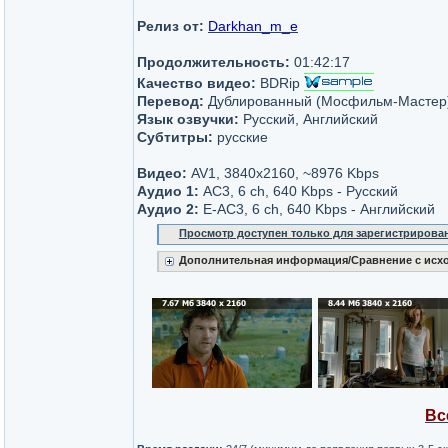
Релиз от:
Darkhan_m_e
Продолжительность:
01:42:17
Качество видео:
BDRip
Перевод:
Дублированный (Мосфильм-Мастер
Язык озвучки:
Русский, Английский
Субтитры:
русские
Видео:
AV1, 3840x2160, ~8976 Kbps
Аудио 1:
AC3, 6 ch, 640 Kbps - Русский
Аудио 2:
E-AC3, 6 ch, 640 Kbps - Английский
Просмотр доступен только для зарегистрирова
Дополнительная информация/Сравнение с исх
Вс