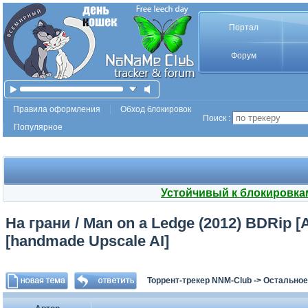
Портал
Форум
Правила оформления
Обход блокировок
Поиск :
Популярное
Устойчивый к блокировка
На грани / Man on a Ledge (2012) BDRip [A
[handmade Upscale AI]
Торрент-трекер NNM-Club
->
Остальное