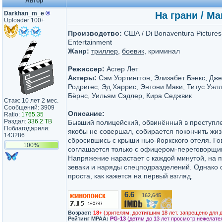
Автор
Darkhan_m_e
®
На грани / Ma
Uploader 100+
Производство:
США / Di Bonaventura Pictures
Entertainment
Жанр:
триллер
,
боевик
, криминал
Режиссер:
Асгер Лет
Актеры:
Сэм Уортингтон, Элизабет Бэнкс, Дж
Родригес, Эд Харрис, Энтони Маки, Титус Уэл
Бёрнс, Уильям Сэдлер, Кира Седжвик
Стаж: 10 лет 2 мес.
Сообщений: 3909
Описание:
Ratio:
1765.35
Раздал:
336.2 TB
Бывший полицейский, обвинённый в преступле
Поблагодарили:
якобы не совершал, собирается покончить жи
143286
сбросившись с крыши нью-йоркского отеля. Го
100%
соглашается только с офицером-переговорщи
Напряжение нарастает с каждой минутой, на 
зеваки и наряды спецподразделений. Однако с
проста, как кажется на первый взгляд.
6.6
162,645
/10
Возраст:
18+
(зрителям, достигшим 18 лет. запрещено для 
Рейтинг MPAA:
PG-13
(детям до 13 лет просмотр нежелате