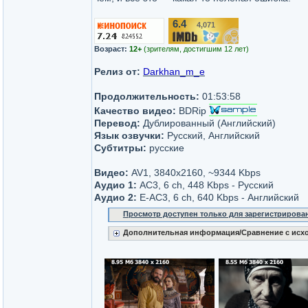
6.4
4,071
/10
Возраст:
12+
(зрителям, достигшим 12 лет)
Релиз от:
Darkhan_m_e
Продолжительность:
01:53:58
Качество видео:
BDRip
Перевод:
Дублированный (Английский)
Язык озвучки:
Русский, Английский
Субтитры:
русские
Видео:
AV1, 3840x2160, ~9344 Kbps
Аудио 1:
AC3, 6 ch, 448 Kbps - Русский
Аудио 2:
E-AC3, 6 ch, 640 Kbps - Английский
Просмотр доступен только для зарегистрирова
Дополнительная информация/Сравнение с исх