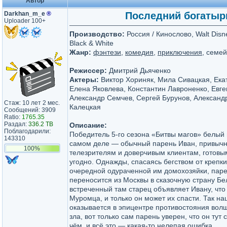
Автор
Darkhan_m_e
®
Последний богатырь 
Uploader 100+
Производство:
Россия / Кинослово, Walt Disne
Black & White
Жанр:
фэнтези
,
комедия
,
приключения
, семе
Режиссер:
Дмитрий Дьяченко
Актеры:
Виктор Хориняк, Мила Сивацкая, Ека
Елена Яковлева, Константин Лавроненко, Евге
Александр Семчев, Сергей Бурунов, Александ
Стаж: 10 лет 2 мес.
Калецкая
Сообщений: 3909
Ratio:
1765.35
Раздал:
336.2 TB
Описание:
Поблагодарили:
Победитель 5-го сезона «Битвы магов» белый 
143310
самом деле — обычный парень Иван, привычн
100%
телезрителям и доверчивым клиентам, готовым
угодно. Однажды, спасаясь бегством от крепк
очередной одураченной им домохозяйки, паре
переносится из Москвы в сказочную страну Бе
встреченный там старец объявляет Ивану, что
Муромца, и только он может их спасти. Так н
оказывается в эпицентре противостояния вол
зла, вот только сам парень уверен, что он тут
чём, и всё это — какая-то нелепая ошибка.