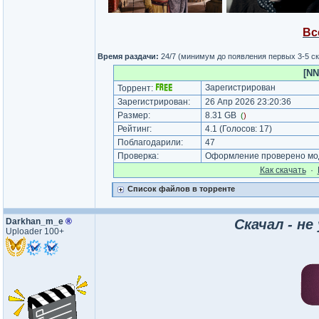
Вс
Время раздачи:
24/7 (минимум до появления первых 3-5 с
[NN
Зарегистрирован
Торрент:
Зарегистрирован:
26 Апр 2026 23:20:36
Размер:
8.31 GB
(
)
Рейтинг:
4.1
(Голосов:
17
)
Поблагодарили:
47
Проверка:
Оформление проверено мод
Как cкачать
·
Список файлов в торренте
Darkhan_m_e
®
Скачал - не
Uploader 100+