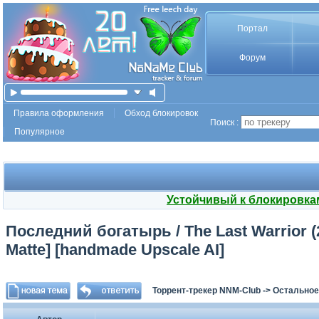
Портал
Форум
Правила оформления
Обход блокировок
Поиск :
Популярное
Устойчивый к блокировка
Последний богатырь / The Last Warrior (2
Matte] [handmade Upscale AI]
Торрент-трекер NNM-Club
->
Остальное