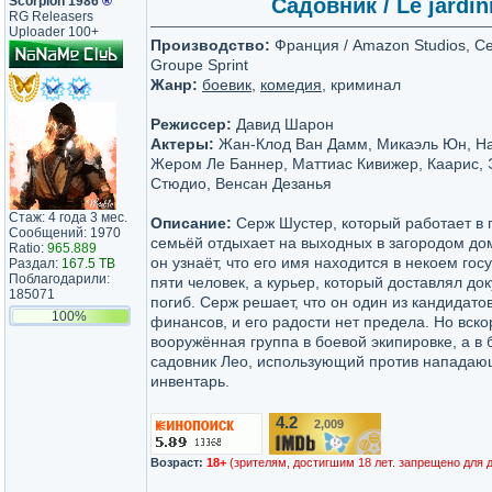
Scorpion 1986
®
Садовник / Le jardin
RG Releasers
Uploader 100+
Производство:
Франция / Amazon Studios, Cen
Groupe Sprint
Жанр:
боевик
,
комедия
, криминал
Режиссер:
Давид Шарон
Актеры:
Жан-Клод Ван Дамм, Микаэль Юн, На
Жером Ле Баннер, Маттиас Кивижер, Каарис, 
Стюдио, Венсан Дезанья
Стаж: 4 года 3 мес.
Описание:
Серж Шустер, который работает в п
Сообщений: 1970
семьёй отдыхает на выходных в загородом дом
Ratio:
965.889
он узнаёт, что его имя находится в некоем гос
Раздал:
167.5 TB
Поблагодарили:
пяти человек, а курьер, который доставлял до
185071
погиб. Серж решает, что он один из кандидато
100%
финансов, и его радости нет предела. Но вск
вооружённая группа в боевой экипировке, а в 
садовник Лео, использующий против нападаю
инвентарь.
4.2
2,009
/10
Возраст:
18+
(зрителям, достигшим 18 лет. запрещено для 