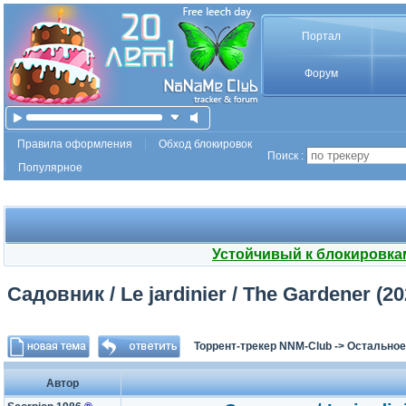
Портал
Форум
Правила оформления
Обход блокировок
Поиск :
Популярное
Устойчивый к блокировка
Садовник / Le jardinier / The Gardener (20
Торрент-трекер NNM-Club
->
Остальное
Автор