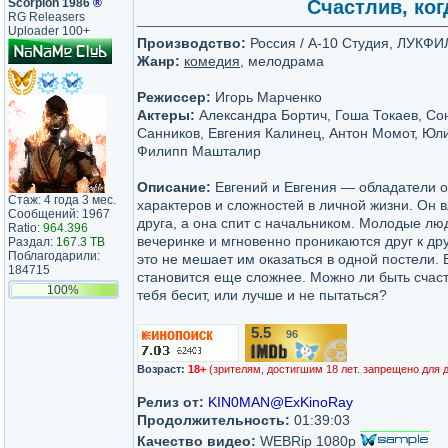
Scorpion 1986
®
Счастлив, ког
RG Releasers
Uploader 100+
Производство:
Россия / А-10 Студия, ЛУКФ
Жанр:
комедия
, мелодрама
Режиссер:
Игорь Марченко
Актеры:
Александра Бортич, Гоша Токаев, Со
Санников, Евгения Калинец, Антон Момот, Юл
Филипп Машталир
Описание:
Евгений и Евгения — обладатели 
Стаж: 4 года 3 мес.
характеров и сложностей в личной жизни. Он 
Сообщений: 1967
друга, а она спит с начальником. Молодые лю
Ratio:
964.396
вечеринке и мгновенно проникаются друг к д
Раздал:
167.3 TB
Поблагодарили:
это не мешает им оказаться в одной постели. В
184715
становится еще сложнее. Можно ли быть счаст
100%
тебя бесит, или лучше и не пытаться?
5.5
96
/10
Возраст:
18+
(зрителям, достигшим 18 лет. запрещено для 
Релиз от:
KIN0MAN@ExKinoRay
Продолжительность:
01:39:03
Качество видео:
WEBRip 1080p