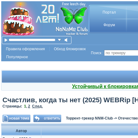
Портал
Форум
Правила оформления
Обход блокировок
Поиск :
Популярное
Устойчивый к блокировка
Счастлив, когда ты нет (2025) WEBRip [H
Страницы:
1
,
2
След.
Торрент-трекер NNM-Club
->
Отечестве
Автор