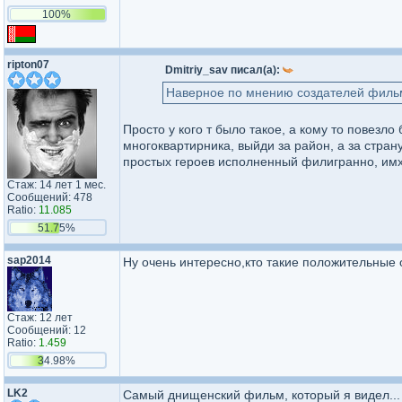
100%
ripton07
Dmitriy_sav писал(а):
Наверное по мнению создателей фильма
Просто у кого т было такое, а кому то повезл
многоквартирника, выйди за район, а за стран
простых героев исполненный филигранно, имх
Стаж: 14 лет 1 мес.
Сообщений: 478
Ratio:
11.085
51.75%
sap2014
Ну очень интересно,кто такие положительные 
Стаж: 12 лет
Сообщений: 12
Ratio:
1.459
34.98%
LK2
Самый днищенский фильм, который я видел...