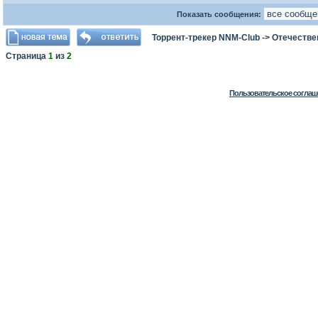
Показать сообщения:
Торрент-трекер NNM-Club
->
Отечестве
Страница
1
из
2
Пользовательское соглаш