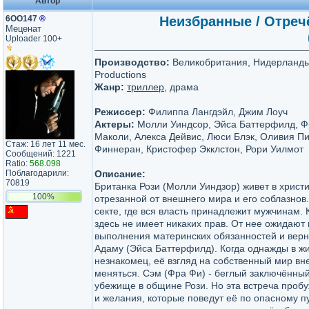
Автор
6ОО147
®
Неизбранные / Отречё
Меценат
Uploader 100+
Производство:
Великобритания, Нидерланды 
Productions
Жанр:
триллер
, драма
Режиссер:
Филиппа Лангдэйл, Джим Лоуч
Актеры:
Молли Уиндсор, Эйса Баттерфилд, Ф
Маколи, Алекса Дейвис, Люси Блэк, Оливия Пи
Стаж: 16 лет 11 мес.
Финнеран, Кристофер Экклстон, Рори Уилмот
Сообщений: 1221
Ratio:
568.098
Поблагодарили:
Описание:
70819
Британка Рози (Молли Уиндзор) живет в христ
100%
отрезанной от внешнего мира и его соблазнов.
секте, где вся власть принадлежит мужчинам. 
здесь не имеет никаких прав. От нее ожидают
выполнения материнских обязанностей и верн
Адаму (Эйса Баттерфилд). Когда однажды в жи
незнакомец, её взгляд на собственный мир вн
меняться. Сэм (Фра Фи) - беглый заключённы
убежище в общине Рози. Но эта встреча пробу
и желания, которые поведут её по опасному п