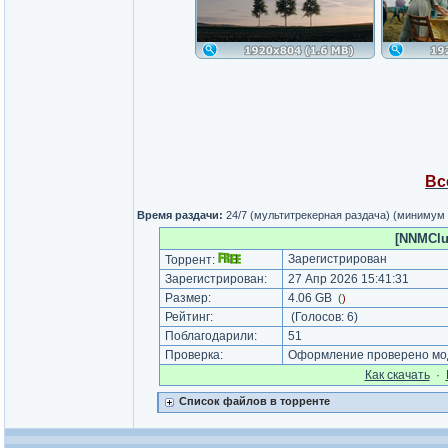
Вс
Время раздачи:
24/7 (мультитрекерная раздача) (минимум
[NNMClu
Зарегистрирован
Торрент:
Зарегистрирован:
27 Апр 2026 15:41:31
Размер:
4.06 GB
(
)
Рейтинг:
(Голосов:
6
)
Поблагодарили:
51
Проверка:
Оформление проверено мод
Как cкачать
·
Список файлов в торренте