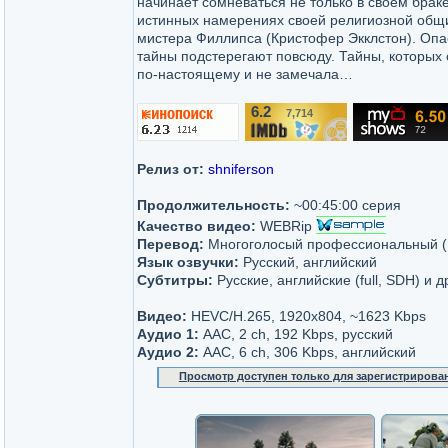
начинает сомневаться не только в своём браке
истинных намерениях своей религиозной общи
мистера Филлипса (Кристофер Экклстон). Опа
тайны подстерегают повсюду. Тайны, которых 
по-настоящему и не замечала…
6.2
7,714
/10
Релиз от:
shniferson
Продолжительность:
~00:45:00 серия
Качество видео:
WEBRip
Перевод:
Многоголосый профессиональный 
Язык озвучки:
Русский, английский
Субтитры:
Русские, английские (full, SDH) и д
Видео:
HEVC/H.265, 1920х804, ~1623 Kbps
Аудио 1:
AAC, 2 ch, 192 Kbps, русский
Аудио 2:
AAC, 6 ch, 306 Kbps, английский
Просмотр доступен только для зарегистрирова