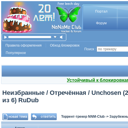
Портал
Форум
Правила оформления
Обход блокировок
Поиск :
Популярное
Устойчивый к блокировка
Неизбранные / Отречённая / Unchosen (20
из 6) RuDub
Торрент-трекер NNM-Club
->
Зарубежн