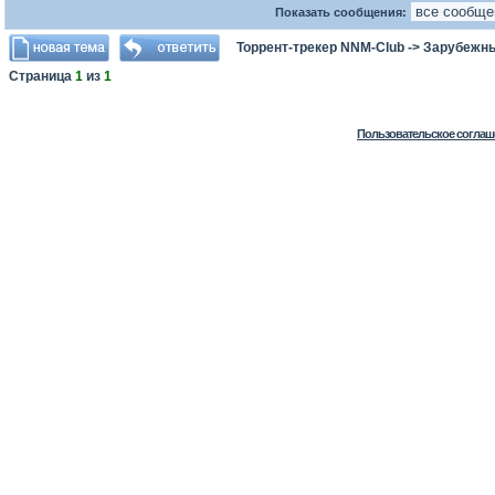
Показать сообщения:
Торрент-трекер NNM-Club
->
Зарубежн
Страница
1
из
1
Пользовательское соглаш