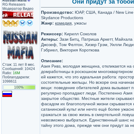
Russian Mafia
®
Они придут за тобой 
RG Releasers
Модератор Видео
Производство:
ЮАР, США, Канада / New Line 
Skydance Productions
Жанр:
комедия
, ужасы
Режиссер:
Кирилл Соколов
Актеры:
Зази Битц, Патриша Аркетт, Майхала
Джозеф, Том Фелтон, Хизер Грэм, Уилли Люди
Гэбриел, Виктория Короткова
Описание:
Стаж: 11 лет 8 мес.
Азия Ривз, молодая женщина, откликается на
Сообщений: 10424
домработницы в роскошном многоквартирном 
Ratio:
16M
ей кажется, что это идеальная работа: прост
Поблагодарили:
1098611
состоятельные жильцы. Но вскоре она начина
100%
вещи: поведение обитателей дома вызывает п
регулярно пропадают люди. Постепенно Азия 
закрытое общество. Местные жители скрывают
фасадом их благополучной жизни скрывается 
сатанинский культ или нечто ещё более ужасн
сражаться за свою жизнь в смертельной ловушк
невозможно выбраться. Единственный шанс н
тайну этого дома, прежде чем они придут за н