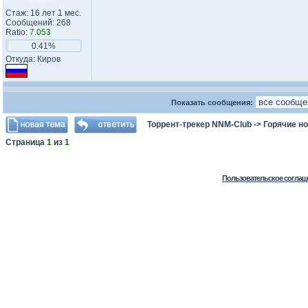
Стаж: 16 лет 1 мес.
Сообщений: 268
Ratio:
7.053
0.41%
Откуда: Киров
Показать сообщения:
Торрент-трекер NNM-Club
->
Горячие н
Страница
1
из
1
Пользовательское соглаш