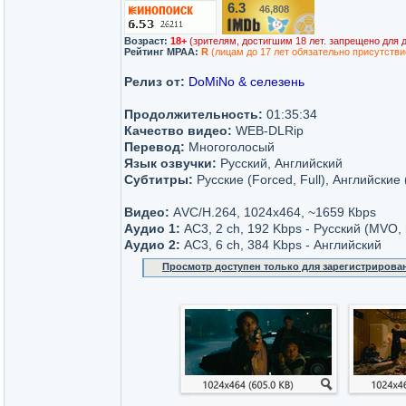
6.3
46,808
/10
Возраст:
18+
(зрителям, достигшим 18 лет. запрещено для 
Рейтинг MPAA:
R
(лицам до 17 лет обязательно присутстви
Релиз от:
DoMiNo & селезень
Продолжительность:
01:35:34
Качество видео:
WEB-DLRip
Перевод:
Многоголосый
Язык озвучки:
Русский, Английский
Субтитры:
Русские (Forced, Full), Английские 
Видео:
АVC/H.264, 1024x464, ~1659 Кbps
Аудио 1:
AC3, 2 ch, 192 Kbps - Русский (MVO, 
Аудио 2:
AC3, 6 ch, 384 Kbps - Английский
Просмотр доступен только для зарегистрирова