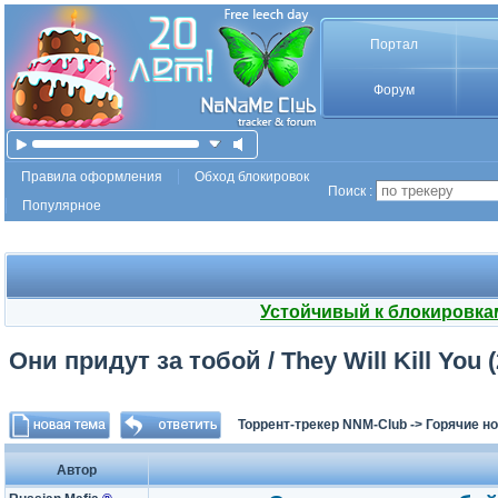
Портал
Форум
Правила оформления
Обход блокировок
Поиск :
Популярное
Устойчивый к блокировка
Они придут за тобой / They Will Kill You
Торрент-трекер NNM-Club
->
Горячие н
Автор