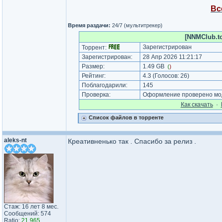
Вс
Время раздачи:
24/7 (мультитрекер)
[NNMClub.to
Зарегистрирован
Торрент:
Зарегистрирован:
28 Апр 2026 11:21:17
Размер:
1.49 GB
(
)
Рейтинг:
4.3
(Голосов:
26
)
Поблагодарили:
145
Проверка:
Оформление проверено мод
Как cкачать
·
Список файлов в торренте
aleks-nt
Креативненько так . Спасибо за релиз .
Стаж: 16 лет 8 мес.
Сообщений: 574
Ratio:
21.965