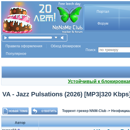
Портал
Форум
Правила оформления
Обход блокировок
Поиск :
Популярное
Устойчивый к блокировка
VA - Jazz Pulsations (2026) [MP3|320 Kbps
Торрент-трекер NNM-Club
->
Неофициа
Автор