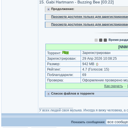
15. Gabi Hartmann - Buzzing Bee [03:22]
Продолжение:
Просмотр доступен только для зарегистрирова
Просмотр доступен только для зарегистрирова
Время разда
[NNMC
Зарегистрирован
Торрент:
Зарегистрирован:
29 Апр 2026 10:08:25
Размер:
942 MB
(
)
Рейтинг:
4.7
(Голосов:
15
)
Поблагодарили:
69
Проверка:
Оформление проверено мод
Как cкачать
·
Список файлов в торренте
_________________
У всех людей своя музыка. Иногда я вижу человека, а о
Показать сообщения: