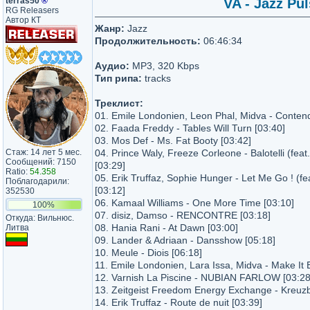
terras50
®
VA - Jazz Pu
RG Releasers
Автор КТ
Жанр:
Jazz
Продолжительность:
06:46:34
Аудио:
MP3, 320 Kbps
Тип рипа:
tracks
Треклист:
01. Emile Londonien, Leon Phal, Midva - Contend
02. Faada Freddy - Tables Will Turn [03:40]
03. Mos Def - Ms. Fat Booty [03:42]
Стаж: 14 лет 5 мес.
04. Prince Waly, Freeze Corleone - Balotelli (fea
Сообщений: 7150
[03:29]
Ratio:
54.358
05. Erik Truffaz, Sophie Hunger - Let Me Go ! (f
Поблагодарили:
[03:12]
352530
06. Kamaal Williams - One More Time [03:10]
100%
07. disiz, Damso - RENCONTRE [03:18]
Откуда: Вильнюс.
08. Hania Rani - At Dawn [03:00]
Литва
09. Lander & Adriaan - Dansshow [05:18]
10. Meule - Diois [06:18]
11. Emile Londonien, Lara Issa, Midva - Make It 
12. Varnish La Piscine - NUBIAN FARLOW [03:28
13. Zeitgeist Freedom Energy Exchange - Kreuzb
14. Erik Truffaz - Route de nuit [03:39]