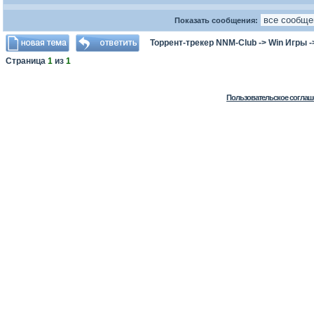
Показать сообщения:
Торрент-трекер NNM-Club
->
Win Игры
-
Страница
1
из
1
Пользовательское соглаш