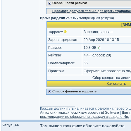
Особенности релиза:
Просмотр доступен только для зарегистрирова
Время раздачи:
24/7 (мультитрекерная раздача)
[NNMC
Зарегистрирован
Торрент:
Зарегистрирован:
29 Апр 2026 10:13:15
Размер:
19.8 GB
(
)
Рейтинг:
4.4
(Голосов:
20
)
Поблагодарили:
66
Проверка:
Оформление проверено моде
Сбор средств на диск
Как cкачать
·
Список файлов в торренте
_________________
Каждый долгий путь начинается с одного - с первого ша
Антология классических шутеров от id Software
|
Для т
рекомендации по оформлению раздач в разделе Игр
Vanya_44
Там вышел кряк фикс обновите пожалуйста