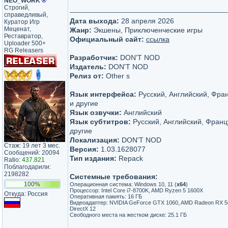
NEO_WORK
®
Строгий,
справедливый,
Дата выхода:
28 апреля 2026
Куратор Игр
Меценат,
Жанр:
Экшены, Приключенческие игры
Реставратор,
Официальный сайт:
ссылка
Uploader 500+
RG Releasers
Разработчик:
DON'T NOD
Издатель:
DON'T NOD
Релиз от:
Other s
Язык интерфейса:
Русский, Английский, Фра
и другие
Язык озвучки:
Английский
Язык субтитров:
Русский, Английский, Франц
другие
Локализация:
DON'T NOD
Стаж: 19 лет 3 мес.
Версия:
1.03.1628077
Сообщений: 20094
Тип издания:
Repack
Ratio:
437.821
Поблагодарили:
2198282
Системные требования:
100%
Операционная система: Windows 10, 11 (
x64
)
Процессор: Intel Core i7-8700K, AMD Ryzen 5 1600X
Откуда: Россия
Оперативная память: 16 ГБ
Видеоадаптер: NVIDIA GeForce GTX 1060, AMD Radeon RX 5600
DirectX 12
Свободного места на жестком диске: 25.1 ГБ