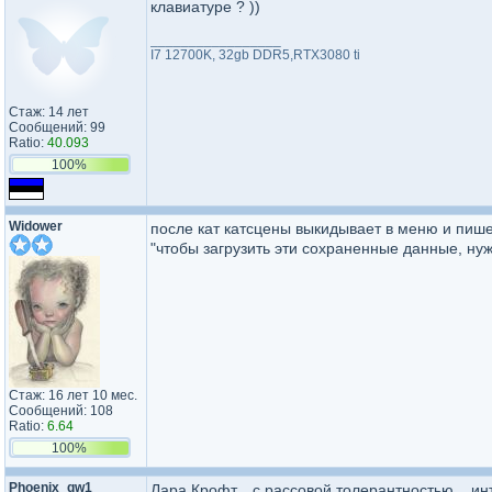
клавиатуре ? ))
_________________
I7 12700K, 32gb DDR5,RTX3080 ti
Стаж: 14 лет
Сообщений: 99
Ratio:
40.093
100%
Widower
после кат катсцены выкидывает в меню и пише
"чтобы загрузить эти сохраненные данные, нуж
Стаж: 16 лет 10 мес.
Сообщений: 108
Ratio:
6.64
100%
Phoenix_qw1
Лара Крофт... с рассовой толерантностью... ин