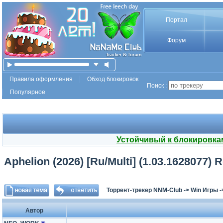
Портал
Форум
Правила оформления
Обход блокировок
Поиск :
Популярное
Устойчивый к блокировка
Aphelion (2026) [Ru/Multi] (1.03.1628077) 
Торрент-трекер NNM-Club
->
Win Игры
-
Автор