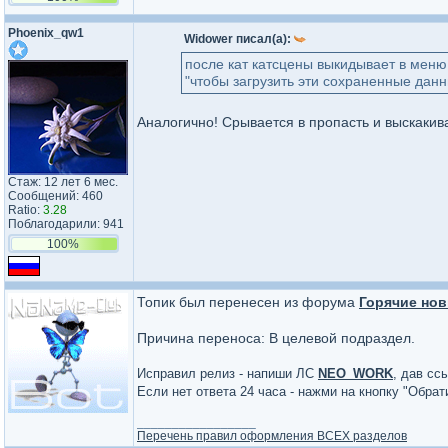
Phoenix_qw1
Widower писал(а):
после кат катсцены выкидывает в меню
"чтобы загрузить эти сохраненные данн
Аналогично! Срывается в пропасть и выскакива
Стаж: 12 лет 6 мес.
Сообщений: 460
Ratio:
3.28
Поблагодарили: 941
100%
Топик был перенесен из форума
Горячие нов
Причина переноса: В целевой подраздел.
Исправил релиз - напиши ЛС
NEO_WORK
, дав сс
Если нет ответа 24 часа - нажми на кнопку "Обра
_________________
Перечень правил оформления ВСЕХ разделов