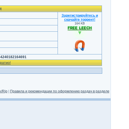
t
Зарегистрируйтесь и
скачайте торрент
!
164 KB
04240182164691
ратио!
/Rip
|
Правила и рекомендации по оформлению раздач в разделе