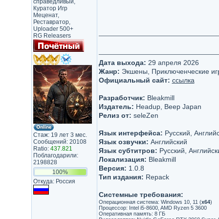
справедливый,
Куратор Игр
Меценат,
Реставратор,
Uploader 500+
RG Releasers
Дата выхода:
29 апреля 2026
Жанр:
Экшены, Приключенческие иг
Официальный сайт:
ссылка
Разработчик:
Bleakmill
Издатель:
Headup, Beep Japan
Релиз от:
seleZen
Язык интерфейса:
Русский, Английс
Стаж: 19 лет 3 мес.
Язык озвучки:
Английский
Сообщений: 20108
Ratio:
437.821
Язык субтитров:
Русский, Английск
Поблагодарили:
Локализация:
Bleakmill
2198828
Версия:
1.0.8
100%
Тип издания:
Repack
Откуда: Россия
Системные требования:
Операционная система: Windows 10, 11 (
х64
)
Процессор: Intel i5-8600, AMD Ryzen 5 3600
Оперативная память: 8 ГБ