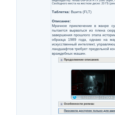
Видеоадаптер: Nvidia GeForce RTX 2060 Super, 8
Свободного места на жестком диске: 20 ГБ (ре
Таблетка:
Вшита (FLT)
Описание:
Мрачное приключение в жанре сур
пытается вырваться из плена сюр
завершения прошлого этапа истори
образца 1989 года, однако на ма
искусственный интеллект, управля
ландшафтов требует предельной кон
враждебных машин.
Продолжение описания:
Особенности релиза:
Просмотр доступен только для за