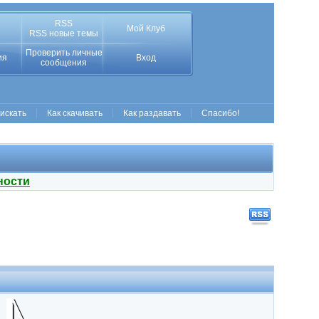
RSS
Мой Клуб
RSS новые темы
Проверить личные
ия
Вход
сообщения
 искать
Как скачивать
Как раздавать
Спасибо!
ности