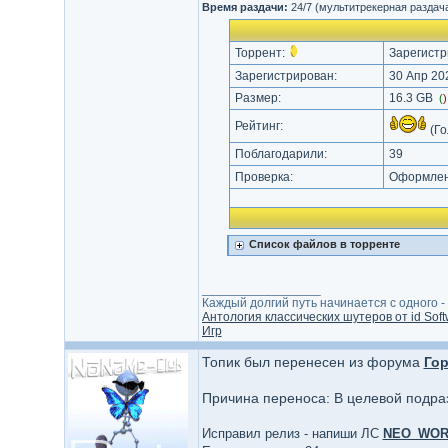
Время раздачи:
24/7 (мультитрекерная раздач
Торрент:
Зарегистр
Зарегистрирован:
30 Апр 202
Размер:
16.3 GB
(
Рейтинг:
(Го
Поблагодарили:
39
Проверка:
Оформлени
Список файлов в торренте
_________________
Каждый долгий путь начинается с одного - с
Антология классических шутеров от id Soft
Игр
Топик был перенесен из форума
Гор
Причина переноса: В целевой подра
Исправил релиз - напиши ЛС
NEO_WO