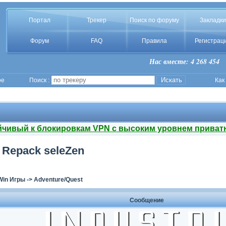
Портал
Трекер
Поиск по форуму
Закладки
Форум
FAQ
Правила
Регистрац
Нас вместе: 4 268 454
ое
Поиск :
Как
йчивый к блокировкам VPN с высоким уровнем приват
) Repack seleZen
Win Игры
->
Adventure/Quest
Сообщение