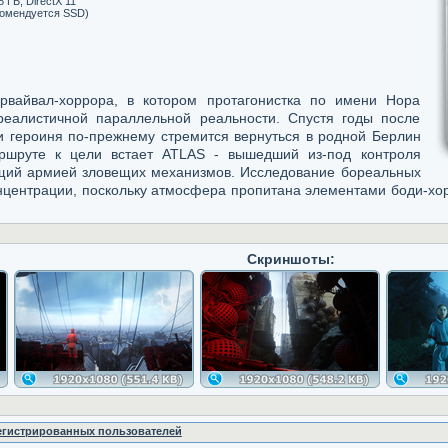
 ГБ, DirectX 11
комендуется SSD)
вайвал-хоррора, в котором протагонистка по имени Нора
реалистичной параллельной реальности. Спустя годы после
и героиня по-прежнему стремится вернуться в родной Берлин
ршруте к цели встает ATLAS - вышедший из-под контроля
ющий армией зловещих механизмов. Исследование бореальных
центрации, поскольку атмосфера пропитана элементами боди-хор
Скриншоты:
регистрированных пользователей