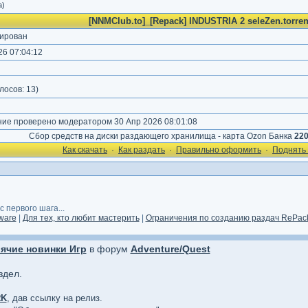
а)
[NNMClub.to]_[Repack] INDUSTRIA 2 seleZen.torren
ирован
6 07:04:12
)
лосов:
13
)
е проверено модератором 30 Апр 2026 08:01:08
Сбор средств на диски раздающего хранилища - карта Ozon Банка
22
Как cкачать
·
Как раздать
·
Правильно оформить
·
Поднять 
 первого шага...
ware
|
Для тех, кто любит мастерить
|
Ограничения по созданию раздач RePack
ячие новинки Игр
в форум
Adventure/Quest
здел.
RK
, дав ссылку на релиз.