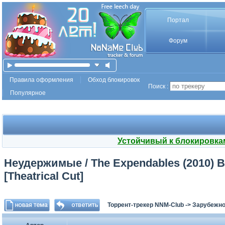
Портал
Форум
Правила оформления
Обход блокировок
Поиск :
Популярное
Устойчивый к блокировка
Неудержимые / The Expendables (2010) BD
[Theatrical Cut]
Торрент-трекер NNM-Club
->
Зарубежно