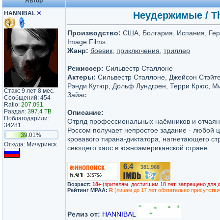
Автор
HANNIBAL
®
Неудержимые / Th
Производство:
США, Болгария, Испания, Герм
Image Films
Жанр:
боевик
,
приключения
,
триллер
Режиссер:
Сильвестр Сталлоне
Актеры:
Сильвестр Сталлоне, Джейсон Стэйте
Рэнди Кутюр, Дольф Лундгрен, Терри Крюс, Ми
Стаж: 9 лет 8 мес.
Зайас
Сообщений: 454
Ratio:
207.091
Раздал:
397.4 TB
Описание:
Поблагодарили:
Отряд профессиональных наёмников и отчаянн
34281
Россом получает непростое задание - любой ц
39.01%
кровавого тирана-диктатора, нагнетающего ст
Откуда: Мичуринск
сеющего хаос в южноамериканской стране...
6.4
381,968
/10
Возраст:
18+
(зрителям, достигшим 18 лет. запрещено для 
Рейтинг MPAA:
R
(лицам до 17 лет обязательно присутстви
Релиз от:
HANNIBAL