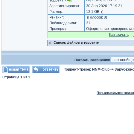
Зарегистрирован
Торрент:
Зарегистрирован:
30 Апр 2026 17:19:21
Размер:
12.1 GB
(
)
Рейтинг:
(Голосов:
8
)
Поблагодарили:
31
Проверка:
Оформление проверено мод
Как cкачать
·
Список файлов в торренте
Показать сообщения:
Торрент-трекер NNM-Club
->
Зарубежно
Страница
1
из
1
Пользовательское соглаш