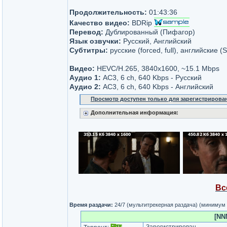
Продолжительность:
01:43:36
Качество видео:
BDRip
Перевод:
Дублированный (Пифагор)
Язык озвучки:
Русский, Английский
Субтитры:
русские (forced, full), английские (
Видео:
HEVC/H.265, 3840x1600, ~15.1 Mbps
Аудио 1:
AC3, 6 ch, 640 Kbps - Русский
Аудио 2:
AC3, 6 ch, 640 Kbps - Английский
Просмотр доступен только для зарегистрирова
Дополнительная информация:
Вс
Время раздачи:
24/7 (мультитрекерная раздача) (минимум
[NN