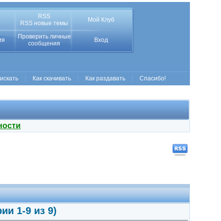
RSS
Мой Клуб
RSS новые темы
Проверить личные
ия
Вход
сообщения
 искать
Как скачивать
Как раздавать
Спасибо!
ности
ии 1-9 из 9)