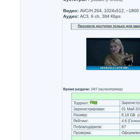
Видео:
AVC/H.264, 1024х512, ~1800
Аудио:
AC3, 6 ch, 384 Kbps
Просмотр доступен только для за
Время раздачи:
24/7 (мультитрекер)
Зарегистр
Торрент:
Зарегистрирован:
01 Май 20
Размер:
6.18 GB
(
Рейтинг:
4.6
(Голос
Поблагодарили:
87
Проверка:
Оформлени