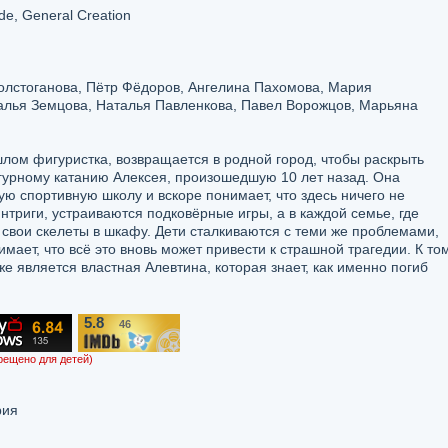
e, General Creation
олстоганова, Пётр Фёдоров, Ангелина Пахомова, Мария
алья Земцова, Наталья Павленкова, Павел Ворожцов, Марьяна
лом фигуристка, возвращается в родной город, чтобы раскрыть
игурному катанию Алексея, произошедшую 10 лет назад. Она
ю спортивную школу и вскоре понимает, что здесь ничего не
нтриги, устраиваются подковёрные игры, а в каждой семье, где
свои скелеты в шкафу. Дети сталкиваются с теми же проблемами,
имает, что всё это вновь может привести к страшной трагедии. К то
е является властная Алевтина, которая знает, как именно погиб
5.8
46
/10
рещено для детей)
рия