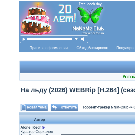
Правила оформления
Обход блокировок
Популярн
Усто
На льду (2026) WEBRip [H.264] (сезо
Торрент-трекер NNM-Club
->
Автор
Alone_Kedr
®
Куратор Сериалов