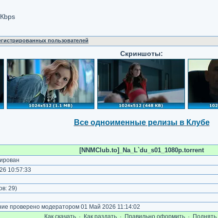
 Кbps
регистрированных пользователей
Скриншоты:
Все одноименные релизы в Клубе
[NNMClub.to]_Na_L`du_s01_1080p.torrent
ирован
26 10:57:33
)
ов:
29
)
е проверено модератором 01 Май 2026 11:14:02
Как cкачать
·
Как раздать
·
Правильно оформить
·
Поднять 