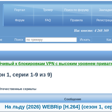
Портал
Трекер
Поиск по форуму
Закладки
Форум
FAQ
Правила
Регистрац
Нас вместе: 4 268 369
ое
Поиск :
Как
йчивый к блокировкам VPN с высоким уровнем приват
н 1, серии 1-9 из 9)
Отечественные сериалы
Сообщение
На льду (2026) WEBRip [H.264] (сезон 1, сер