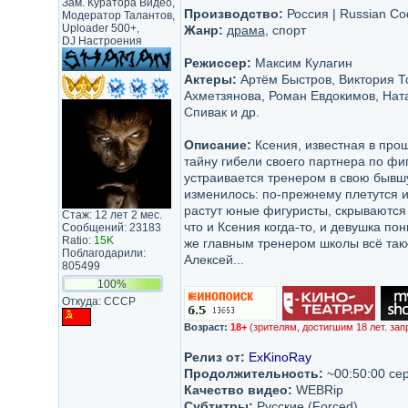
Зам. Куратора Видео,
Производство:
Россия | Russian Cod
Модератор Талантов,
Uploader 500+,
Жанр:
драма
, спорт
DJ Настроения
Режиссер:
Максим Кулагин
Актеры:
Артём Быстров, Виктория Т
Ахметзянова, Роман Евдокимов, Нат
Спивак и др.
Описание:
Ксения, известная в прош
тайну гибели своего партнера по ф
устраивается тренером в свою бывшу
изменилось: по-прежнему плетутся и
растут юные фигуристы, скрываются 
Стаж: 12 лет 2 мес.
что и Ксения когда-то, и девушка пон
Сообщений: 23183
Ratio:
15K
же главным тренером школы всё такж
Поблагодарили:
Алексей...
805499
100%
Откуда: CCCP
Возраст:
18+
(зрителям, достигшим 18 лет. зап
Релиз от:
ExKinoRay
Продолжительность:
~00:50:00 се
Качество видео:
WEBRip
Субтитры:
Русские (Forсed)