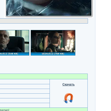
Скачать
ратио!