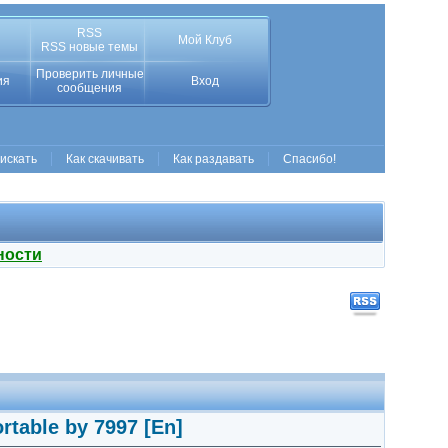
RSS
Мой Клуб
RSS новые темы
Проверить личные
ия
Вход
сообщения
 искать
Как скачивать
Как раздавать
Спасибо!
ности
rtable by 7997 [En]