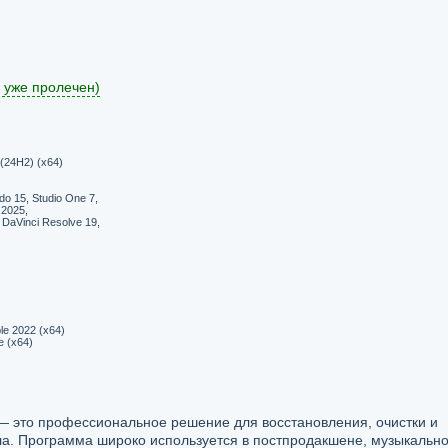
 уже пролечен)
(24H2) (x64)
do 15, Studio One 7,
 2025,
 DaVinci Resolve 19,
ble 2022 (x64)
e (x64)
d — это профессиональное решение для восстановления, очистки и
а. Программа широко используется в постпродакшене, музыкальн