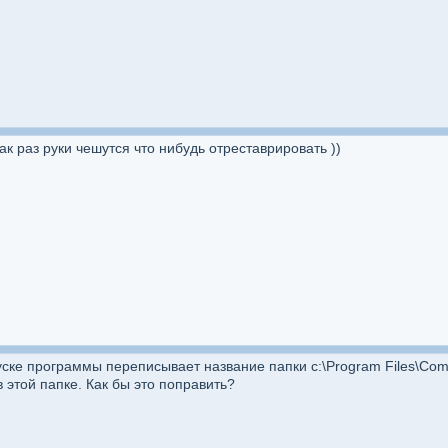
ак раз руки чешутся что нибудь отреставрировать ))
уске программы переписывает название папки c:\Program Files\Commo
в этой папке. Как бы это поправить?