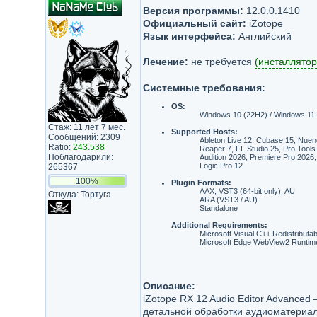
Версия программы:
12.0.0.1410
Официальный сайт:
iZotope
Язык интерфейса:
Английский
Лечение:
не требуется
(инсталлятор
Системные требования:
OS:
Windows 10 (22H2) / Windows 11 
Стаж: 11 лет 7 мес.
Supported Hosts:
Сообщений: 2309
Ableton Live 12, Cubase 15, Nuen
Ratio:
243.538
Reaper 7, FL Studio 25, Pro Tools
Поблагодарили:
Audition 2026, Premiere Pro 2026,
Logic Pro 12
265367
100%
Plugin Formats:
AAX, VST3 (64-bit only), AU
Откуда: Тортуга
ARA (VST3 / AU)
Standalone
Additional Requirements:
Microsoft Visual C++ Redistributa
Microsoft Edge WebView2 Runtim
Описание:
iZotope RX 12 Audio Editor Advance
детальной обработки аудиоматериал