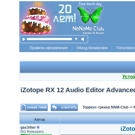
Правила оформления
Обход блокировок
Популярн
Усто
iZotope RX 12 Audio Editor Advanced
Торрент-трекер NNM-Club
->
Автор
gas34ter
®
iZot
RG Releasers