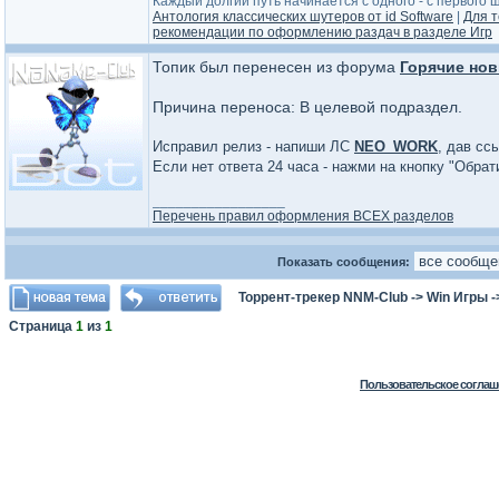
Каждый долгий путь начинается с одного - с первого ша
Антология классических шутеров от id Software
|
Для т
рекомендации по оформлению раздач в разделе Игр
Топик был перенесен из форума
Горячие нов
Причина переноса: В целевой подраздел.
Исправил релиз - напиши ЛС
NEO_WORK
, дав сс
Если нет ответа 24 часа - нажми на кнопку "Обра
_________________
Перечень правил оформления ВСЕХ разделов
Показать сообщения:
Торрент-трекер NNM-Club
->
Win Игры
-
Страница
1
из
1
Пользовательское соглаш