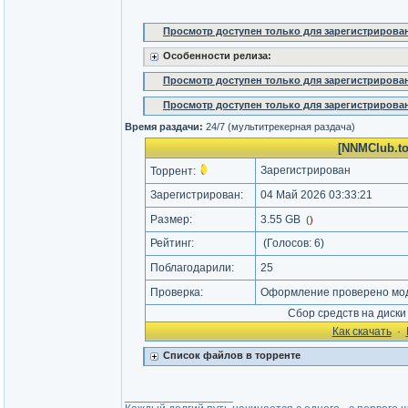
Просмотр доступен только для зарегистрирова
Особенности релиза:
Просмотр доступен только для зарегистрирова
Просмотр доступен только для зарегистрирова
Время раздачи:
24/7 (мультитрекерная раздача)
[NNMClub.to
Зарегистрирован
Торрент:
Зарегистрирован:
04 Май 2026 03:33:21
Размер:
3.55 GB
(
)
Рейтинг:
(Голосов:
6
)
Поблагодарили:
25
Проверка:
Оформление проверено мод
Сбор средств на диск
Как cкачать
·
Список файлов в торренте
_________________