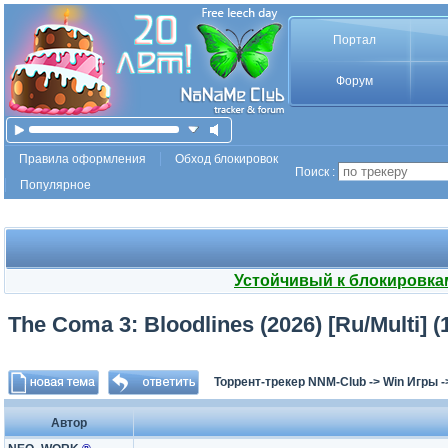
Портал
Форум
Правила оформления
Обход блокировок
Поиск :
Популярное
Устойчивый к блокировка
The Coma 3: Bloodlines (2026) [Ru/Multi] (
Торрент-трекер NNM-Club
->
Win Игры
-
Автор