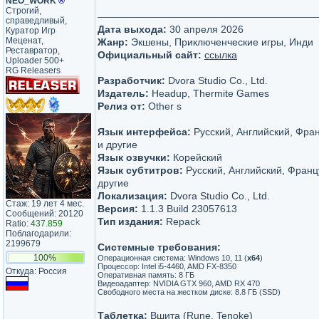
NEO_WORK
®
Строгий,
справедливый,
Дата выхода:
30 апреля 2026
Куратор Игр
Меценат,
Жанр:
Экшены, Приключенческие игры, Инди
Реставратор,
Официальный сайт:
ссылка
Uploader 500+
RG Releasers
Разработчик:
Dvora Studio Co., Ltd.
Издатель:
Headup, Thermite Games
Релиз от:
Other s
Язык интерфейса:
Русский, Английский, Фра
и другие
Язык озвучки:
Корейский
Язык субтитров:
Русский, Английский, Франц
другие
Локализация:
Dvora Studio Co., Ltd.
Стаж: 19 лет 4 мес.
Версия:
1.1.3 Build 23057613
Сообщений: 20120
Тип издания:
Repack
Ratio:
437.859
Поблагодарили:
2199679
Системные требования:
100%
Операционная система: Windows 10, 11 (
х64
)
Процессор: Intel i5-4460, AMD FX-8350
Откуда: Россия
Оперативная память: 8 ГБ
Видеоадаптер: NVIDIA GTX 960, AMD RX 470
Свободного места на жестком диске: 8.8 ГБ (SSD)
Таблетка:
Вшита (Rune, Tenoke)