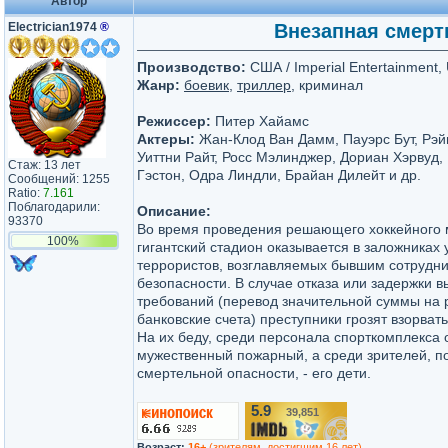
Автор
Electrician1974
®
Внезапная смерть
Производство:
США / Imperial Entertainment, 
Жанр:
боевик
,
триллер
, криминал
Режиссер:
Питер Хайамс
Актеры:
Жан-Клод Ван Дамм, Пауэрс Бут, Рэй
Уиттни Райт, Росс Мэлинджер, Дориан Хэрвуд,
Стаж: 13 лет
Гэстон, Одра Линдли, Брайан Дилейт и др.
Сообщений: 1255
Ratio:
7.161
Поблагодарили:
Описание:
93370
Во время проведения решающего хоккейного 
100%
гигантский стадион оказывается в заложниках 
террористов, возглавляемых бывшим сотрудн
безопасности. В случае отказа или задержки 
требований (перевод значительной суммы на
банковские счета) преступники грозят взорвать
На их беду, среди персонала спорткомплекса 
мужественный пожарный, а среди зрителей, 
смертельной опасности, - его дети.
5.9
39,851
/10
Возраст:
16+
(зрителям, достигшим 16 лет)