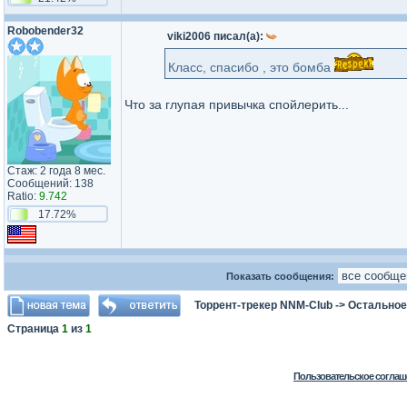
Robobender32
viki2006 писал(а):
Класс, спасибо , это бомба
Что за глупая привычка спойлерить...
Стаж: 2 года 8 мес.
Сообщений: 138
Ratio:
9.742
17.72%
Показать сообщения:
Торрент-трекер NNM-Club
->
Остальное
Страница
1
из
1
Пользовательское соглаш