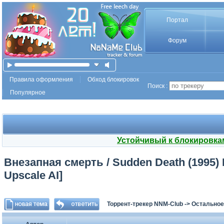
Портал
Форум
Правила оформления
Обход блокировок
Поиск :
Популярное
Устойчивый к блокировка
Внезапная смерть / Sudden Death (1995) 
Upscale AI]
Торрент-трекер NNM-Club
->
Остальное