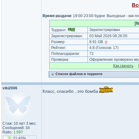
Вс
Время раздачи:
19:00-23:00 будни. Выходные - как п
[N
Зарегистрирован
Торрент:
Зарегистрирован:
03 Май 2026 08:26:05
Размер:
8.91 GB
(
)
Рейтинг:
4.8
(Голосов:
17
)
Поблагодарили:
72
Проверка:
Оформление проверено мод
Как cкачать
·
Список файлов в торренте
viki2006
Класс, спасибо , это бомба
Стаж: 10 лет 3 мес.
Сообщений: 34
Ratio:
1.597
21.42%