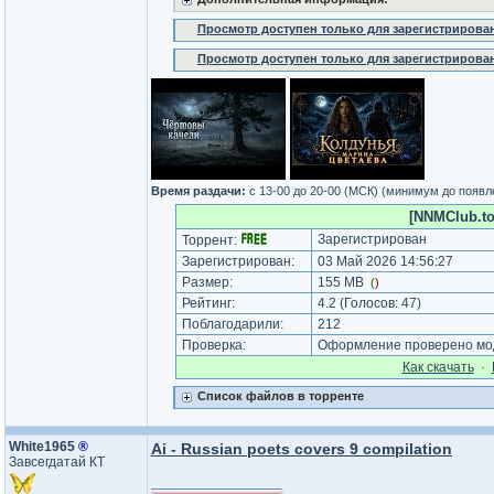
Просмотр доступен только для зарегистрирова
Просмотр доступен только для зарегистрирова
Время раздачи:
c 13-00 до 20-00 (МСК) (минимум до появл
[NNMClub.to]
Зарегистрирован
Торрент:
Зарегистрирован:
03 Май 2026 14:56:27
Размер:
155 MB
(
)
Рейтинг:
4.2
(Голосов:
47
)
Поблагодарили:
212
Проверка:
Оформление проверено мод
Как cкачать
·
Список файлов в торренте
White1965
®
Ai - Russian poets covers 9 compilation
Завсегдатай КТ
_________________