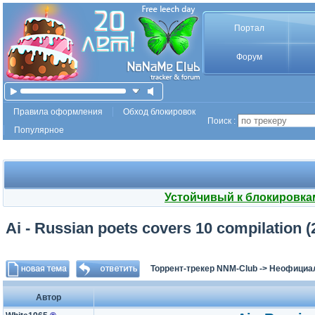
Портал
Форум
Правила оформления
Обход блокировок
Поиск :
Популярное
Устойчивый к блокировка
Ai - Russian poets covers 10 compilation 
Торрент-трекер NNM-Club
->
Неофициа
Автор