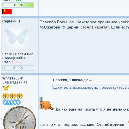
100%
Сергеич_1
Спасибо Большое. Некоторое прочтение класси
М.Ожегова "У церкви стояла карета". Если ест
Стаж: 14 лет 4 мес.
Сообщений: 40
Ratio:
0.222
3.11%
White1965
®
Сергеич_1 писал(а):
Завсегдатай КТ
Если есть возможность, посоветуйтесь с
Да как еще написать что я
не делаю
к
сети то что понравилось
мне
. Это
сборники
.