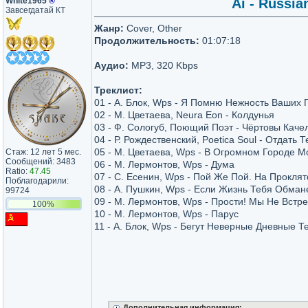
White1965
®
Ai - Russia
Завсегдатай КТ
Жанр:
Cover, Other
Продолжительность:
01:07:18
Аудио:
MP3, 320 Kbps
Треклист:
01 - А. Блок, Wps - Я Помню Нежность Ваших 
02 - М. Цветаева, Neura Eon - Колдунья
03 - Ф. Сологуб, Поющий Поэт - Чёртовы Каче
04 - Р. Рождественский, Poetica Soul - Отдать 
05 - М. Цветаева, Wps - В Огромном Городе М
Стаж: 12 лет 5 мес.
Сообщений: 3483
06 - М. Лермонтов, Wps - Дума
Ratio:
47.45
07 - С. Есенин, Wps - Пой Же Пой. На Проклят
Поблагодарили:
08 - А. Пушкин, Wps - Если Жизнь Тебя Обман
99724
09 - М. Лермонтов, Wps - Прости! Мы Не Вст
100%
10 - М. Лермонтов, Wps - Парус
11 - А. Блок, Wps - Бегут Неверные Дневные Т
Дополнительная информация: