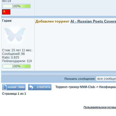
99724
100%
Гараж
Добавлен торрент
AI - Russian Poets Covers
Стаж: 15 лет 11 мес.
Сообщений: 96
Ratio: 0.825
Поблагодарили: 119
100%
Показать сообщения:
Торрент-трекер NNM-Club
->
Неофициа
Страница
1
из
1
Пользовательское соглаш