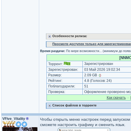
Особенности релиза:
Просмотр доступен только для зарегистрирова
Время раздачи:
По мере возможности... (минимум до появ
[NNMCl
Зарегистрирован
Торрент:
Зарегистрирован:
03 Май 2026 19:02:34
Размер:
2.09 GB
(
)
Рейтинг:
4.8
(Голосов:
24
)
Поблагодарили:
51
Проверка:
Оформление проверено мод
Как cкачать
·
Список файлов в торренте
VFive_Vitality
®
Чтобы открыть меню настроек перед запуском 
сможете настроить графику и сменить язык.