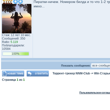
Пиратки-ничем. Номером билда и то что 1-2 т
имхо...
Стаж: 12 лет 10 мес.
Сообщений: 350
Ratio:
5.119
Поблагодарили:
10584
100%
Показать сообщения:
Торрент-трекер NNM-Club
->
Win Стары
Страница
1
из
1
Пользовательское соглаш