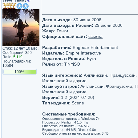
VFive_Vitality
®
Дата выхода:
30 июня 2006
Дата выхода в России:
29 июня 2006
Жанр:
Гонки
Официальный сайт:
ссылка
Разработчик:
Bugbear Entertainment
Стаж: 12 лет 10 мес.
Сообщений: 350
Издатель:
Empire Interactive
Ratio:
5.119
Издатель в России:
Бука
Поблагодарили:
Релиз от:
TiNYiSO
10584
100%
Язык интерфейса:
Английский, Французский,
Итальянский и другие
Язык субтитров:
Английский, Французский, 
Итальянский и другие
Версия:
1.2 (2024-07-20)
Тип издания:
Scene
Системные требования:
Операционная система: Windows 7+
Процессор: Pentium 4 1.5 ГГц
Оперативная память: 256 МБ
Видеоадаптер: 64 МБ, Directx 9.0c
Свободного места на жестком диске: 3 ГБ