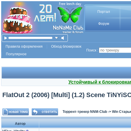
Портал
Форум
Правила оформления
Обход блокировок
Поиск :
Популярное
Устойчивый к блокировка
FlatOut 2 (2006) [Multi] (1.2) Scene TiNYi
Торрент-трекер NNM-Club
->
Win Стары
Автор