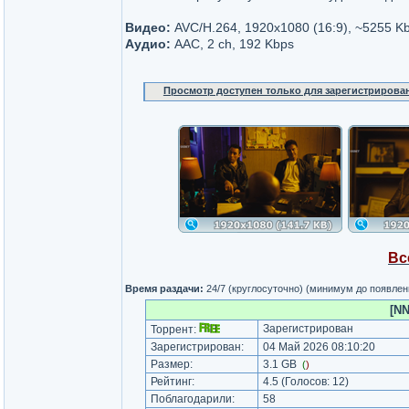
Видео:
AVC/H.264, 1920x1080 (16:9), ~5255 K
Аудио:
AAC, 2 ch, 192 Kbps
Просмотр доступен только для зарегистрирова
Вс
Время раздачи:
24/7 (круглосуточно) (минимум до появлен
[NN
Зарегистрирован
Торрент:
Зарегистрирован:
04 Май 2026 08:10:20
Размер:
3.1 GB
(
)
Рейтинг:
4.5
(Голосов:
12
)
Поблагодарили:
58