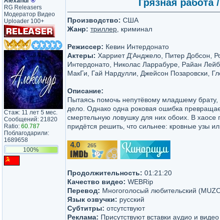
Аlехаndr
®
Грязная работа /
RG Releasers
Модератор Видео
Производство:
США
Uploader 100+
Жанр:
триллер
, криминал
Режиссер:
Кевин Интердонато
Актеры:
Харриет Д'Анджело, Питер Добсон, Р
Интердонато, Николас Ларрабуре, Райан Лейб
МакГи, Гай Нардулли, Джейсон Позаровски, Гл
Описание:
Пытаясь помочь непутёвому младшему брату, 
дело. Однако одна роковая ошибка превращае
Стаж: 11 лет 5 мес.
смертельную ловушку для них обоих. В хаосе 
Сообщений: 21820
придётся решить, что сильнее: кровные узы и
Ratio:
60.787
Поблагодарили:
1689658
4.0
265
/10
100%
Продолжительность:
01:21:20
Качество видео:
WEBRip
Перевод:
Многоголосый любительский (MUZ
Язык озвучки:
русский
Субтитры:
отсутствуют
Реклама:
Присутствуют вставки аудио и видео