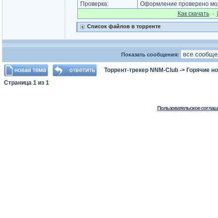
Проверка:
Оформление проверено мод
Как cкачать
·
Список файлов в торренте
Показать сообщения:
Торрент-трекер NNM-Club
->
Горячие н
Страница
1
из
1
Пользовательское соглаш