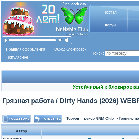
Портал
Форум
Правила оформления
Обход блокировок
Поиск :
Популярное
Устойчивый к блокировка
Грязная работа / Dirty Hands (2026) WEBR
Торрент-трекер NNM-Club
->
Горячие н
Автор