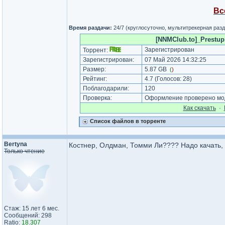
Вс
Время раздачи:
24/7 (круглосуточно, мультитрекерная раз
[NNMClub.to]_Prestupn
Зарегистрирован
Торрент:
Зарегистрирован:
07 Май 2026 14:32:25
Размер:
5.87 GB
(
)
Рейтинг:
4.7
(Голосов:
28
)
Поблагодарили:
120
Проверка:
Оформление проверено мод
Как cкачать
·
Список файлов в торренте
Bertyna
Костнер, Олдман, Томми Ли???? Надо качать,
Только чтение
Стаж: 15 лет 6 мес.
Сообщений: 298
Ratio:
18.307