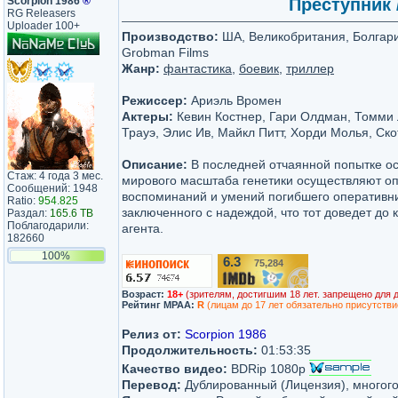
Scorpion 1986
®
Преступник /
RG Releasers
Uploader 100+
Производство:
ША, Великобритания, Болгария
Grobman Films
Жанр:
фантастика
,
боевик
,
триллер
Режиссер:
Ариэль Вромен
Актеры:
Кевин Костнер, Гари Олдман, Томми Л
Трауэ, Элис Ив, Майкл Питт, Хорди Молья, Ск
Описание:
В последней отчаянной попытке ос
Стаж: 4 года 3 мес.
мирового масштаба генетики осуществляют о
Сообщений: 1948
воспоминаний и умений погибшего оперативни
Ratio:
954.825
заключенного с надеждой, что тот доведет до
Раздал:
165.6 TB
Поблагодарили:
агента.
182660
100%
6.3
75,284
/10
Возраст:
18+
(зрителям, достигшим 18 лет. запрещено для 
Рейтинг MPAA:
R
(лицам до 17 лет обязательно присутстви
Релиз от:
Scorpion 1986
Продолжительность:
01:53:35
Качество видео:
BDRip 1080p
Перевод:
Дублированный (Лицензия), многого