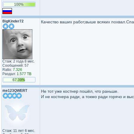
100%
BigKinder72
Качество ваших работ,выше всяких похвал.Спа
Стаж: 2 года 8 мес.
Сообщений: 57
Ratio:
7.326
Раздал:
1.577 TB
67.39%
me123QWERT
Не тот уже костнер пошёл, что раньше.
И не костнера ради, а токмо ради горячо и вы
Стаж: 11 лет 6 мес.