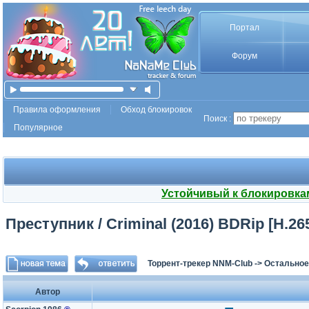
Портал
Форум
Правила оформления
Обход блокировок
Поиск :
Популярное
Устойчивый к блокировка
Преступник / Criminal (2016) BDRip [H.265
Торрент-трекер NNM-Club
->
Остальное
Автор