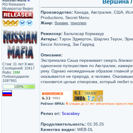
Russian Mafia
®
Вершина /
RG Releasers
Модератор Видео
Производство:
Канада, Австралия, США, Исла
Productions, Secret Menu
Жанр:
боевик
,
триллер
Режиссер:
Бальтасар Кормакур
Актеры:
Тэрон Эджертон, Шарлиз Терон, Эрик
Бесси Холлэнд, Зак Гарред
Описание:
Экстремалка Саша переживает смерть близког
Стаж: 11 лет 8 мес.
одиночное путешествие по Австралии, намере
Сообщений: 10417
реку. Однако неожиданным образом главной 
Ratio:
16M
оказывается не природа, а человек. Оказавши
Поблагодарили:
1097991
становится целью отморозка, который любит о
100%
6.1
102,632
/10
Рейтинг MPAA:
R
(лицам до 17 лет обязательно присутстви
Релиз от:
Scarabey
Продолжительность:
01:35:25
Качество видео:
WEB-DL