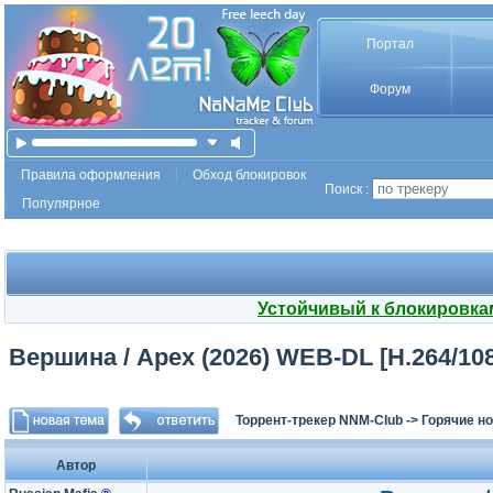
Портал
Форум
Правила оформления
Обход блокировок
Поиск :
Популярное
Устойчивый к блокировка
Вершина / Apex (2026) WEB-DL [H.264/10
Торрент-трекер NNM-Club
->
Горячие н
Автор