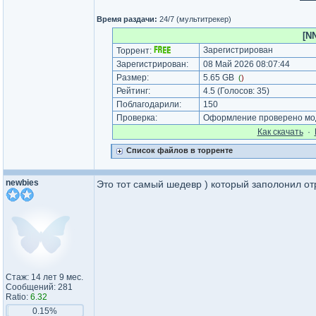
Время раздачи:
24/7 (мультитрекер)
[N
Зарегистрирован
Торрент:
Зарегистрирован:
08 Май 2026 08:07:44
Размер:
5.65 GB
(
)
Рейтинг:
4.5
(Голосов:
35
)
Поблагодарили:
150
Проверка:
Оформление проверено мод
Как cкачать
·
Список файлов в торренте
newbies
Это тот самый шедевр ) который заполонил от
Стаж: 14 лет 9 мес.
Сообщений: 281
Ratio:
6.32
0.15%