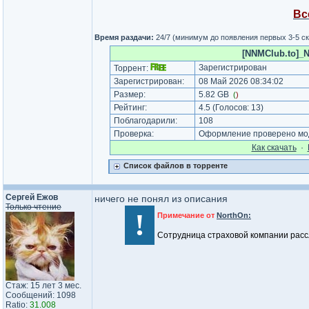
Вс
Время раздачи:
24/7 (минимум до появления первых 3-5 с
[NNMClub.to]_
Зарегистрирован
Торрент:
Зарегистрирован:
08 Май 2026 08:34:02
Размер:
5.82 GB
(
)
Рейтинг:
4.5
(Голосов:
13
)
Поблагодарили:
108
Проверка:
Оформление проверено мод
Как cкачать
·
Список файлов в торренте
Сергей Ежов
ничего не понял из описания
Только чтение
!
Примечание от
NorthOn:
Сотрудница страховой компании расс
Стаж: 15 лет 3 мес.
Сообщений: 1098
Ratio:
31.008