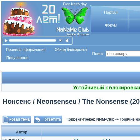
Портал
Форум
Правила оформления
Обход блокировок
Поиск :
Популярное
Устойчивый к блокировка
Нонсенс / Neonsenseu / The Nonsense (2
Торрент-трекер NNM-Club
->
Горячие н
Автор