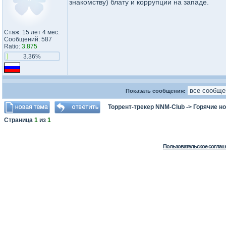
знакомству) блату и коррупции на западе.
Стаж: 15 лет 4 мес.
Сообщений: 587
Ratio:
3.875
3.36%
Показать сообщения:
Торрент-трекер NNM-Club
->
Горячие н
Страница
1
из
1
Пользовательское соглаш