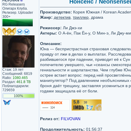
FILVOVAN
®
Нонсенс / Neonsenseu
RG Releasers
Олигарх Клуба.
Производство:
Корея Южная / Korean Academy
Релизер. Uploader
300+
Жанр:
детектив
,
триллер
, драма
Режиссер:
Ли Джэ-хи
Актеры:
О А-ён, Пак Ён-у, О Мин-э, Ли Джу-ми
Описание:
Юна — беспристрастная страховая следовател
правду от лжи в делах о выплатах. Расследов
разбившегося при падении, приводит её к Су
попечителю умершего, чьи «сеансы смехотер
Стаж: 19 лет
гениальности и шарлатанства. Чем глубже Юна
Сообщений: 6819
острее встает вопрос: перед ней просветлённ
Ratio:
1080.465
манипулятор? Под давлением необъяснимых 
Раздал:
461.8 TB
броня даёт трещину, заставляя усомниться в 
Поблагодарили:
729659
годами защищала её от боли.
100%
5.8
38
/10
Релиз от:
FILVOVAN
Продолжительность:
01:56:37