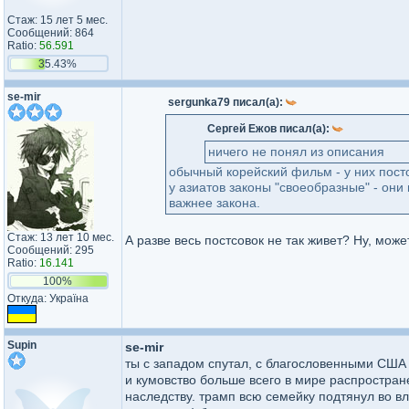
Стаж: 15 лет 5 мес.
Сообщений: 864
Ratio:
56.591
35.43%
se-mir
sergunka79 писал(а):
Сергей Ежов писал(а):
ничего не понял из описания
обычный корейский фильм - у них посто
у азиатов законы "своеобразные" - они
важнее закона.
Стаж: 13 лет 10 мес.
А разве весь постсовок не так живет? Ну, може
Сообщений: 295
Ratio:
16.141
100%
Откуда: Україна
Supin
se-mir
ты с западом спутал, с благословенными США 
и кумовство больше всего в мире распростран
наследству. трамп всю семейку подтянул во вл