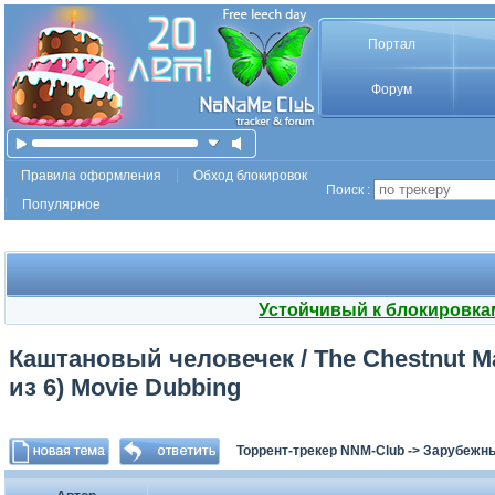
Портал
Форум
Правила оформления
Обход блокировок
Поиск :
Популярное
Устойчивый к блокировка
Каштановый человечек / The Chestnut Man
из 6) Movie Dubbing
Торрент-трекер NNM-Club
->
Зарубежн