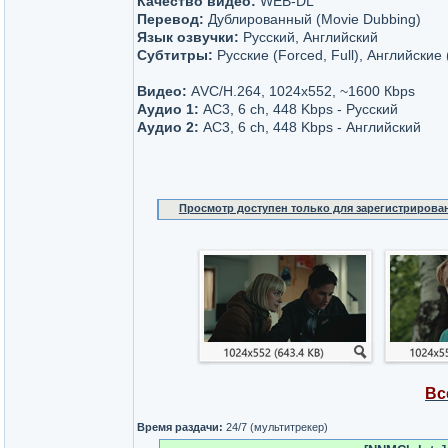
Качество видео:
WEB-DL
Перевод:
Дублированный (Movie Dubbing)
Язык озвучки:
Русский, Английский
Субтитры:
Русские (Forced, Full), Английские 
Видео:
АVC/H.264, 1024х552, ~1600 Кbps
Аудио 1:
AC3, 6 ch, 448 Kbps - Русский
Аудио 2:
AC3, 6 ch, 448 Kbps - Английский
Просмотр доступен только для зарегистрирова
Вс
Время раздачи:
24/7 (мультитрекер)