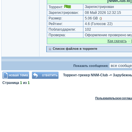
[NNMClub.to]
Зарегистрирован
Торрент:
Зарегистрирован:
08 Май 2026 12:32:15
Размер:
5.06 GB
(
)
Рейтинг:
4.6
(Голосов:
22
)
Поблагодарили:
102
Проверка:
Оформление проверено мод
Как cкачать
·
Список файлов в торренте
Показать сообщения:
Торрент-трекер NNM-Club
->
Зарубежн
Страница
1
из
1
Пользовательское соглаш