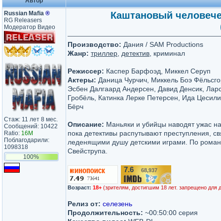
Автор
Russian Mafia
®
Каштановый человечек 
RG Releasers
Модератор Видео
Производство:
Дания / SAM Productions
Жанр:
триллер
,
детектив
, криминал
Режиссер:
Каспер Барфоэд, Миккел Серуп
Актеры:
Даница Чурчич, Миккель Боэ Фёльсго
Эсбен Далгаард Андерсен, Давид Денсик, Лар
Гробёль, Катинка Лерке Петерсен, Ида Цесили
Бёрч
Стаж: 11 лет 8 мес.
Описание:
Маньяки и убийцы наводят ужас на
Сообщений: 10422
пока детективы распутывают преступления, св
Ratio:
16M
Поблагодарили:
леденящими душу детскими играми. По рома
1098318
Свейструпа.
100%
7.6
68,937
/10
Возраст:
18+
(зрителям, достигшим 18 лет. запрещено для 
Релиз от:
селезень
Продолжительность:
~00:50:00 серия