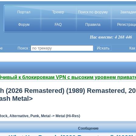
Портал
Трекер
Поиск по форуму
Закладки
Форум
FAQ
Правила
Регистрац
Нас вместе: 4 268 446
ое
Поиск :
Как
йчивый к блокировкам VPN с высоким уровнем приват
h (2026 Remastered) (1989) Remastered, 20
ash Metal>
Rock, Alternative, Punk, Metal
->
Metal (Hi-Res)
Сообщение