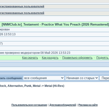
регистрированных пользователей
регистрированных пользователей
[NNMClub.to]_Testament - Practice What You Preach (2026 Remastered) (
ирован
26 13:53:13
7
)
е проверено модератором 08 Май 2026 13:53:23
Как cкачать
·
Как раздать
·
Правильно оформить
·
Поднять 
зать сообщения:
Rock, Alternative, Punk, Metal
->
Metal (Hi-Res)
Пользовательское соглашение
|
Для правообладателей
|
Реклама на сайте