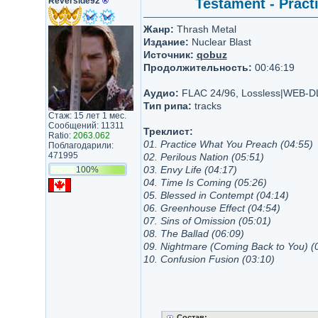
Reverside92
®
Testament - Pract
Жанр:
Thrash Metal
Издание:
Nuclear Blast
Источник:
qobuz
Продолжительность:
00:46:19
Аудио:
FLAC 24/96, Lossless|WEB-D
Тип рипа:
tracks
Стаж: 15 лет 1 мес.
Сообщений: 11311
Треклист:
Ratio:
2063.062
01. Practice What You Preach (04:55)
Поблагодарили:
471995
02. Perilous Nation (05:51)
03. Envy Life (04:17)
100%
04. Time Is Coming (05:26)
05. Blessed in Contempt (04:14)
06. Greenhouse Effect (04:54)
07. Sins of Omission (05:01)
08. The Ballad (06:09)
09. Nightmare (Coming Back to You) (
10. Confusion Fusion (03:10)
Состав: