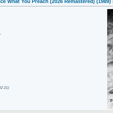
ice What You Preach (2026 Remastered) (1989) 
L
02:21)