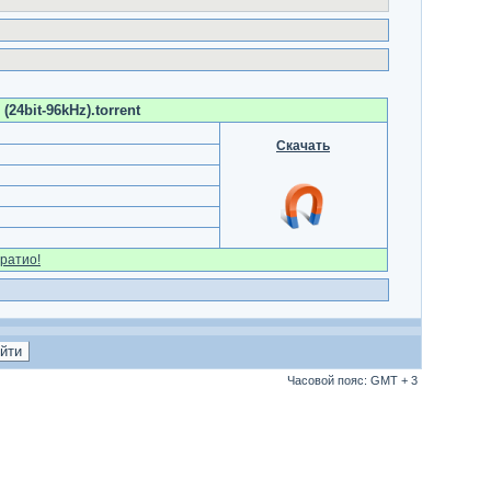
24bit-96kHz).torrent
Скачать
ратио!
Часовой пояс: GMT + 3