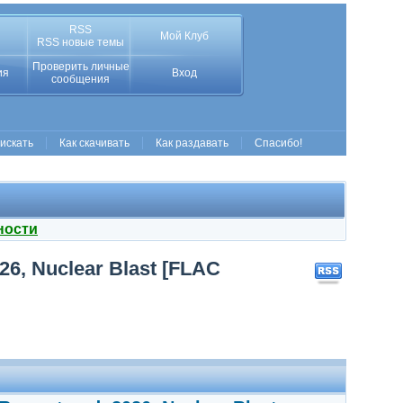
RSS
Мой Клуб
RSS новые темы
Проверить личные
ия
Вход
сообщения
 искать
Как скачивать
Как раздавать
Спасибо!
ности
26, Nuclear Blast [FLAC