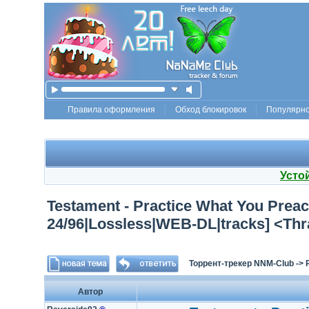
Правила оформления
Обход блокировок
Популярн
Усто
Testament - Practice What You Preac
24/96|Lossless|WEB-DL|tracks] <Thr
Торрент-трекер NNM-Club
->
Автор