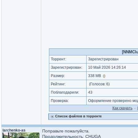
[NNMClub
Торрент:
Зарегистрирован
Зарегистрирован:
10 Май 2026 14:26:14
Размер:
338 MB
(
)
Рейтинг:
(Голосов:
6
)
Поблагодарили:
43
Проверка:
Оформление проверено мод
Как cкачать
·
Список файлов в торренте
larchenko-as
Поправьте пожалуйста.
Продолжительность: CHUGA