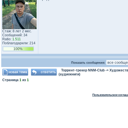
Стаж: 8 лет 2 мес.
Сообщений: 34
Ratio:
1.511
Поблагодарили: 214
100%
Показать сообщения:
Торрент-трекер NNM-Club
->
Художеств
(аудиокниги)
Страница
1
из
1
Пользовательское соглаш