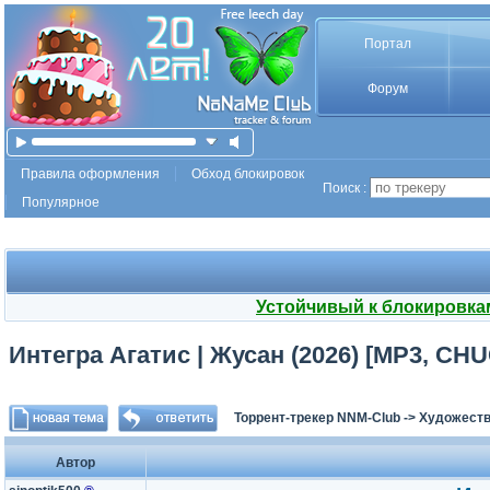
Портал
Форум
Правила оформления
Обход блокировок
Поиск :
Популярное
Устойчивый к блокировка
Интегра Агатис | Жусан (2026) [MP3, CH
Торрент-трекер NNM-Club
->
Художеств
Автор