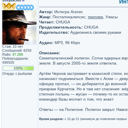
sinoptik500
®
Инт
Автор:
Интегра Агатис
Жанр:
Постапокалипсис,
триллер
, Ужасы
Читает:
CHUGA
Продолжительность:
CHUGA
Издательство:
Аудиокнига своими руками
Аудио:
MP3, 96 Kbps
Стаж: 10 лет
Сообщений: 8259
Описание:
Ratio:
47.286
Семипалатинский полигон. Сотни ядерных взр
Поблагодарили:
496505
земля. В августе 2005-го земля ответила.
100%
Артём Чернов застревает в казахской степи, к
Откуда: с рыбалки
начинают подниматься. Вместе с Асем — деву
офицер пропал, — он добирается до военной 
призраке Курчатов. Но и там нет спасения: мёр
степная полынь — жусан — почему-то их остан
командир базы молчит о том, что знает.
Ответы — на Полигоне. Полигон закрыт. Навсе
Время раздачи:
с 10 до 21 (минимум до появления первых