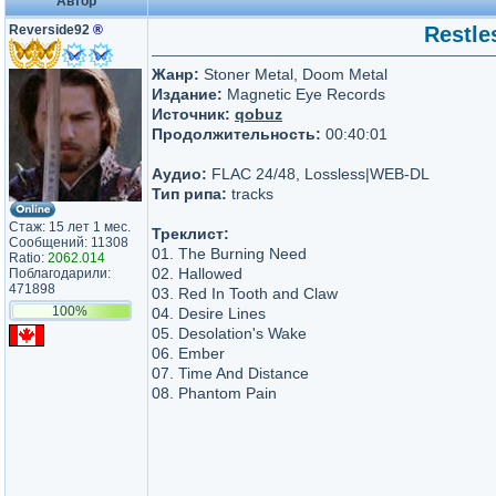
Автор
Reverside92
®
Restles
Жанр:
Stoner Metal, Doom Metal
Издание:
Magnetic Eye Records
Источник:
qobuz
Продолжительность:
00:40:01
Аудио:
FLAC 24/48, Lossless|WEB-DL
Тип рипа:
tracks
Стаж: 15 лет 1 мес.
Треклист:
Сообщений: 11308
01. The Burning Need
Ratio:
2062.014
02. Hallowed
Поблагодарили:
471898
03. Red In Tooth and Claw
100%
04. Desire Lines
05. Desolation's Wake
06. Ember
07. Time And Distance
08. Phantom Pain