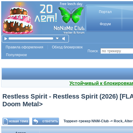
Портал
Форум
Правила оформления
Обход блокировок
Поиск :
Популярное
Устойчивый к блокировка
Restless Spirit - Restless Spirit (2026) [
Doom Metal>
Торрент-трекер NNM-Club
->
Rock, Alter