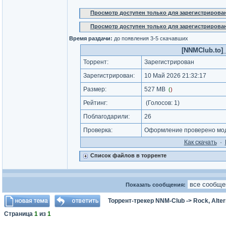
Просмотр доступен только для зарегистрирова
Просмотр доступен только для зарегистрирова
Время раздачи:
до появления 3-5 скачавших
[NNMClub.to]_R
Торрент:
Зарегистрирован
Зарегистрирован:
10 Май 2026 21:32:17
Размер:
527 MB
(
)
Рейтинг:
(Голосов:
1
)
Поблагодарили:
26
Проверка:
Оформление проверено мод
Как cкачать
·
Список файлов в торренте
Показать сообщения:
Торрент-трекер NNM-Club
->
Rock, Alter
Страница
1
из
1