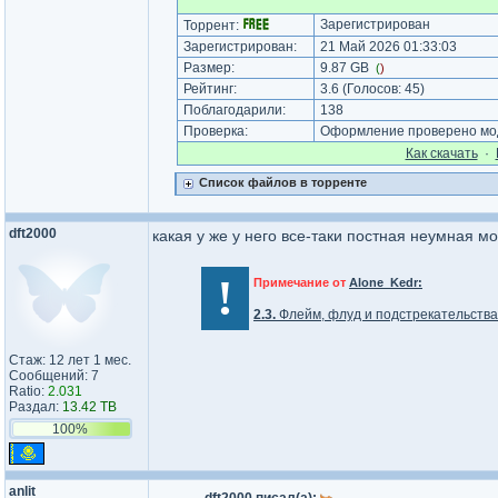
Зарегистрирован
Торрент:
Зарегистрирован:
21 Май 2026 01:33:03
Размер:
9.87 GB
(
)
Рейтинг:
3.6
(Голосов:
45
)
Поблагодарили:
138
Проверка:
Оформление проверено мод
Как cкачать
·
Список файлов в торренте
dft2000
какая у же у него все-таки постная неумная м
!
Примечание от
Alone_Kedr:
2.3.
Флейм, флуд и подстрекательства 
Стаж: 12 лет 1 мес.
Сообщений: 7
Ratio:
2.031
Раздал:
13.42 TB
100%
anlit