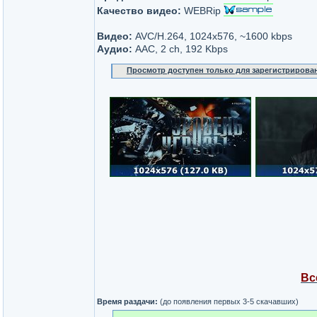
Качество видео:
WEBRip
Видео:
AVC/H.264, 1024х576, ~1600 kbps
Аудио:
AAC, 2 ch, 192 Kbps
Просмотр доступен только для зарегистрирова
Вс
Время раздачи:
(до появления первых 3-5 скачавших)