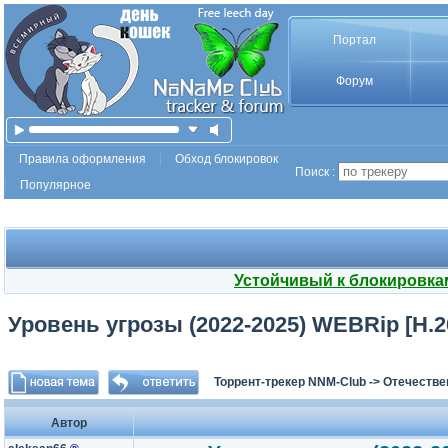
Портал
Форум
Правила оформления
Обход блокировок
Поиск :
Популярное
Устойчивый к блокировка
Уровень угрозы (2022-2025) WEBRip [H.264
Торрент-трекер NNM-Club
->
Отечестве
Автор