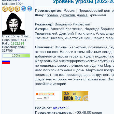
aleksan66
®
Уровень угрозы (2022-20
Uploader 100+
Производство:
Россия | Продюсерский цент
Жанр:
боевик
,
детектив
,
драма
, криминал
Режиссер:
Владимир Янковский
Актеры:
Алексей Кравченко, Надежда Борисов
Хвошнянский, Дмитрий Пустильник, Александр
Стаж: 15 лет 2 мес.
Татьяна Янкевич, Анастасия Цой, Лариса Мар
Сообщений: 4741
Ratio:
1952.329
Описание:
Взрывы, наркотики, похищения лю
Поблагодарили:
317706
готовы на все. Но если к этим обычным сегод
100%
добавляется угроза теракта, к делу подключ
Федеральной антитеррористической службы (Ф
не лишилась своего лучшего сотрудника Март
него погибли его жена и дочь. Мартынов возв
понимает, что все происходящее вокруг него с
создатель которого — очень опасный враг. Во
новейшей истории.
3.5
15
/10
Релиз от:
aleksan66
Продолжительность:
~00:48:00 серия