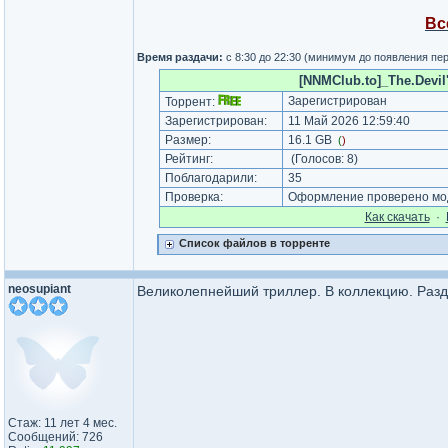
Вс
Время раздачи:
с 8:30 до 22:30 (минимум до появления пе
[NNMClub.to]_The.Devil
Зарегистрирован
Торрент:
Зарегистрирован:
11 Май 2026 12:59:40
Размер:
16.1 GB
(
)
Рейтинг:
(Голосов:
8
)
Поблагодарили:
35
Проверка:
Оформление проверено мод
Как cкачать
·
Список файлов в торренте
neosupiant
Великолепнейший триллер. В коллекцию. Раз
Стаж: 11 лет 4 мес.
Сообщений: 726