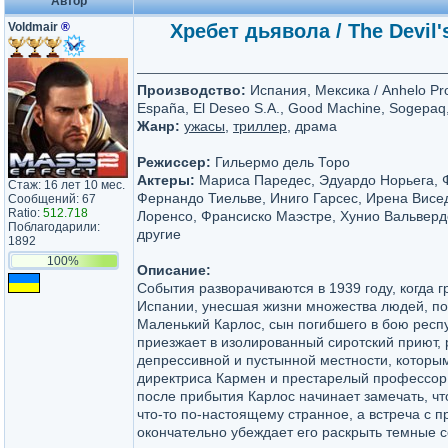
Автор
Voldmair
®
Хребет дьявола / The Devil'
Производство:
Испания, Мексика / Anhelo Pr
España, El Deseo S.A., Good Machine, Sogepaq
Жанр:
ужасы
,
триллер
, драма
Режиссер:
Гильермо дель Торо
Актеры:
Мариса Паредес, Эдуардо Норьега, 
Стаж: 16 лет 10 мес.
Фернандо Тиельве, Иниго Гарсес, Ирена Висе
Сообщений: 67
Ratio:
512.718
Лоренсо, Франсиско Маэстре, Хунио Вальверд
Поблагодарили:
другие
1892
100%
Описание:
События разворачиваются в 1939 году, когда г
Испании, унесшая жизни множества людей, по
Маленький Карлос, сын погибшего в бою респ
приезжает в изолированный сиротский приют,
депрессивной и пустынной местности, которы
директриса Кармен и престарелый профессор 
после прибытия Карлос начинает замечать, чт
что-то по-настоящему странное, а встреча с 
окончательно убеждает его раскрыть темные с