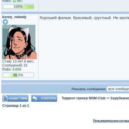
Ratio:
11.997
100%
kenny_nobody
Хороший фильм. Красивый, грустный. Ни капл
Стаж: 13 лет 6 мес.
Сообщений: 31
Ratio:
4.656
45.5%
Показать сообщения:
Торрент-трекер NNM-Club
->
Зарубежно
Страница
1
из
1
Пользовательское соглаш