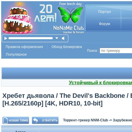
Портал
Форум
Правила оформления
Обход блокировок
Поиск :
Популярное
Устойчивый к блокировка
Хребет дьявола / The Devil's Backbone / 
[H.265/2160p] [4K, HDR10, 10-bit]
Торрент-трекер NNM-Club
->
Зарубежно