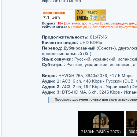
скрывает это место…
7.3
75,970
/10
Возраст:
18+
(зрителям, достигшим 18 лет. запрещено для 
Рейтинг MPAA:
R
(лицам до 17 лет обязательно присутстви
Продолжительность:
01:47:46
Качество видео:
UHD BDRip
Перевод:
Дублированный (Сонотэк), двуголо
профессиональный (Кіт)
Язык озвучки:
Русский, украинский, испански
Субтитры:
Русские, украинские, испанские, а
Видео:
HEVC/H.265, 3840x2076, ~17.5 Mbps
Аудио 1:
AC3, 6 ch, 448 Kbps - Русский (DUB,
Аудио 2:
AC3, 2 ch, 192 Kbps - Украинский (DV
Аудио 3:
DTS-HD MA, 6 ch, 3245 Kbps - Испан
Просмотр доступен только для зарегистрирова