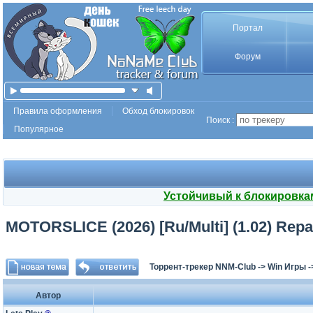
Портал
Форум
Правила оформления
Обход блокировок
Поиск :
Популярное
Устойчивый к блокировка
MOTORSLICE (2026) [Ru/Multi] (1.02) Repa
Торрент-трекер NNM-Club
->
Win Игры
-
Автор