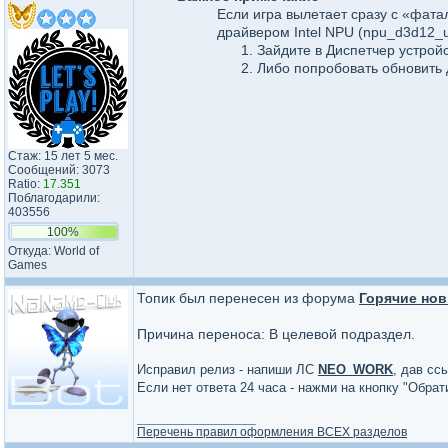
Если игра вылетает сразу с «фата
драйвером Intel NPU (npu_d3d12_um
Зайдите в Диспетчер устройст
Либо попробовать обновить 
Стаж: 15 лет 5 мес.
Сообщений: 3073
Ratio:
17.351
Поблагодарили:
403556
100%
Откуда: World of
Games
Топик был перенесен из форума
Горячие нов
Причина переноса: В целевой подраздел.
Исправил релиз - напиши ЛС
NEO_WORK
, дав сс
Если нет ответа 24 часа - нажми на кнопку "Обра
_________________
Перечень правил оформления ВСЕХ разделов