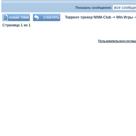
Показать сообщения:
Торрент-трекер NNM-Club
->
Win Игры
-
Страница
1
из
1
Пользовательское соглаш