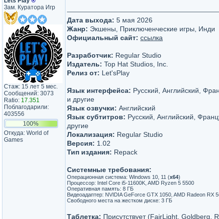
Lets Play
®
Зам. Куратора Игр
Дата выхода:
5 мая 2026
Жанр:
Экшены, Приключенческие игры, Инди
Официальный сайт:
ссылка
Разработчик:
Regular Studio
Издатель:
Top Hat Studios, Inc.
Релиз от:
Let'sРlay
Стаж: 15 лет 5 мес.
Язык интерфейса:
Русский, Английский, Фра
Сообщений: 3073
и другие
Ratio:
17.351
Поблагодарили:
Язык озвучки:
Английский
403556
Язык субтитров:
Русский, Английский, Франц
100%
другие
Откуда: World of
Локализация:
Regular Studio
Games
Версия:
1.02
Тип издания:
Repack
Системные требования:
Операционная система: Windows 10, 11 (
х64
)
Процессор: Intel Core i5-11600K, AMD Ryzen 5 5500
Оперативная память: 8 ГБ
Видеоадаптер: NVIDIA GeForce GTX 1050, AMD Radeon RX 56
Свободного места на жестком диске: 3 ГБ
Таблетка:
Присутствует (FairLight, Goldberg, 