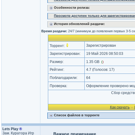
Особенности релиза:
Просмотр доступен только для зарегистрирова
История обновлений раздачи:
Время раздачи:
24/7 (минимум до появления первых 3-5 с
Зарегистрирован
Торрент:
Зарегистрирован:
19 Май 2026 08:50:03
Размер:
1.35 GB
(
)
Рейтинг:
4.7
(Голосов:
17
)
Поблагодарили:
64
Проверка:
Оформление проверено мод
Сбор средств
Как cкачать
·
Список файлов в торренте
Lets Play
®
Зам. Куратора Игр
Важное примечание