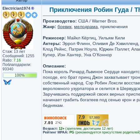
Автор
Electrician1974
®
Приключения Робин Гуда / Th
Производство:
США / Warner Bros.
Жанр:
боевик
,
мелодрама
, приключения
Режиссер:
Майкл Кёртиц, Уильям Кили
Актеры:
Эррол Флинн, Оливия Де Хэвилленд, 
Клод Рейнс, Патрик Ноулз, Юджин Пэллет, Ал
Стаж: 13 лет
Купер, Иэн Хантер, Уна О’Коннор
Сообщений: 1255
Ratio:
7.16
Поблагодарили:
Описание:
93340
Пока король Ричард Львиное Сердце находитс
100%
походе, его брат принц Джон захватывает трон
собственный народ. Сэр Робин Локсли восстае
вероломного узурпатора и селится в Шервудск
Заручившись поддержкой своих верных приспе
начинает грабить богатеев под сенью крон и р
беднякам.
7.9
57,980
/10
Возраст:
12+
(зрителям, достигшим 12 лет)
Рейтинг MPAA:
PG
(рекомендуется присутствие родителей