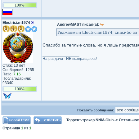
100%
Electrician1974
®
AndrewMAST писал(а):
Уважаемый Electrician1974, спасибо за
Спасибо за теплые слова, но я лишь представ
_________________
На раздачи - НЕ возвращаюсь!
Стаж: 13 лет
Сообщений: 1255
Ratio:
7.16
Поблагодарили:
93340
100%
Показать сообщения:
Торрент-трекер NNM-Club
->
Остальное
Страница
1
из
1