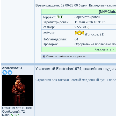
Время раздачи:
19:00-23:00 будни. Выходные - как п
[NNMClub.t
Зарегистрирован
Торрент:
Зарегистрирован:
11 Май 2026 18:31:05
Размер:
9.55 GB
(
)
Рейтинг:
(Голосов:
21
)
Поблагодарили:
64
Проверка:
Оформление проверено мод
Как cкачать
·
Список файлов в торренте
AndrewMAST
Уважаемый Electrician1974, спасибо за труд и
_________________
Стратегия без тактики - самый медленный путь к побе
Стаж: 19 лет 10 мес.
Сообщений: 72
Ratio:
5.027