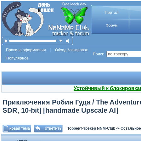
Портал
Форум
Правила оформления
Обход блокировок
Поиск :
Популярное
Устойчивый к блокировка
Приключения Робин Гуда / The Adventures
SDR, 10-bit] [handmade Upscale AI]
Торрент-трекер NNM-Club
->
Остальное