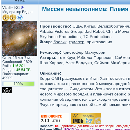
Автор
Vladimir21
®
Миссия невыполнима: Племя из
Модератор Видео
Производство:
США, Китай, Великобритания, 
Alibaba Pictures Group, Bad Robot, China Movie
Skydance Productions, TC Productions
Жанр:
боевик
,
триллер
, приключения
Режиссер:
Кристофер Маккуорри
Актеры:
Том Круз, Ребекка Фергюсон, Саймон 
Стаж: 15 лет 7 мес.
Сообщений: 1829
Шон Харрис, Алек Болдуин, Саймон Макберни,
Ratio:
116.201
Раздал:
45.54 TB
Описание:
Поблагодарили:
49909
Когда ОМН распускают, и Итан Хант остается 
сталкивается с разветвленной международно
100%
спецагентов — Синдикатом. Это «племя изгое
нового мирового порядка и планирует серию р
компания объединяются с дискредитированны
Фауст и приступают к своей самой невыполним
7.4
448,459
/10
Возраст:
18+
(зрителям, достигшим 18 лет. запрещено для 
Рейтинг MPAA:
PG-13
(детям до 13 лет просмотр нежелате