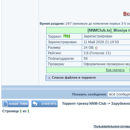
Вс
Время раздачи:
24/7 (минимум до появления первых 3-5 с
[NNMClub.to]_Missiya n
Зарегистрирован
Торрент:
Зарегистрирован:
11 Май 2026 21:19:50
Размер:
24 GB
(
)
Рейтинг:
3.8
(Голосов:
21
)
Поблагодарили:
59
Проверка:
Оформление проверено мод
Как cкачать
·
Список файлов в торренте
Показать сообщения:
Торрент-трекер NNM-Club
->
Зарубежно
Страница
1
из
1
Пользовательское соглаш