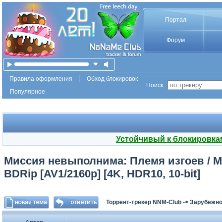
Портал
Форум
Правила оформления
Обход блокировок
Поиск :
Популярное
Устойчивый к блокировка
Миссия невыполнима: Племя изгоев / Mis
BDRip [AV1/2160p] [4K, HDR10, 10-bit]
Торрент-трекер NNM-Club
->
Зарубежно