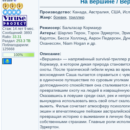
viruse
®
На вершине / Вер
Производство:
Канада, Австралия, США, Исл
Жанр:
боевик
,
триллер
Режиссер:
Бальтасар Кормакур
Стаж: 14 лет 9 мес.
Актеры:
Шарлиз Терон, Тэрон Эджертон, Эрик
Сообщений: 3893
Ratio:
33.31
Карлтон, Бесси Холлэнд, Аарон Педерсен, Ду
Раздал:
253.3 TB
Оханессян, Niam Hogan и др.
Поблагодарили:
125668
Описание:
100%
«Вершина» — напряжённый survival-триллер 
Кормакур, в котором дикая природа становит
охоты. После трагической гибели мужа во вре
восхождения Саша пытается справиться с чув
в одиночное путешествие по суровым уголкам
долгожданного спокойствия она сталкивается 
превратившим охоту на людей в извращённую 
Оказавшись в ловушке среди скал, рек и неп
вынуждена использовать весь свой опыт скало
выжить. Фильм сочетает атмосферу психологи
экшен и впечатляющие пейзажи австралийско
превращая историю о выживании в личную бо
собственными страхами. Главные роли испол
Эджертон.