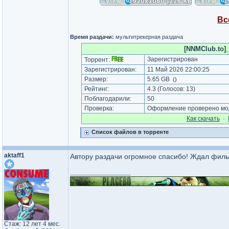
Вс
Время раздачи:
мультитрекерная раздача
[NNMClub.to]_
Зарегистрирован
Торрент:
Зарегистрирован:
11 Май 2026 22:00:25
Размер:
5.65 GB
(
)
Рейтинг:
4.3
(Голосов:
13
)
Поблагодарили:
50
Проверка:
Оформление проверено мод
Как cкачать
·
Список файлов в торренте
aktaff1
Автору раздачи огромное спасибо! Ждал фильм
_________________
Стаж: 12 лет 4 мес.