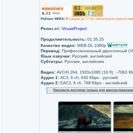
6.1
102,957
/10
Рейтинг MPAA:
R
(лицам до 17 лет обязательно присутстви
Релиз от:
ViruseProject
Продолжительность:
01:35:25
Качество видео:
WEB-DL 1080p
Перевод:
Профессиональный двухголосый (Vir
Язык озвучки:
Русский, английский
Субтитры:
Русские, английские
Видео:
AVC/H.264, 1920x1080 (16:9), ~7063 К
Аудио 1:
AC3, 6 ch, 640 Kbps - русский
Аудио 2:
ЕAC3, 6 ch, 768 Kbps - английский
Просмотр доступен только для зарегистрирова