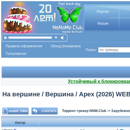
Портал
Форум
Правила оформления
Обход блокировок
Поиск :
Популярное
Устойчивый к блокировка
На вершине / Вершина / Apex (2026) WEB
Торрент-трекер NNM-Club
->
Зарубежно
Автор