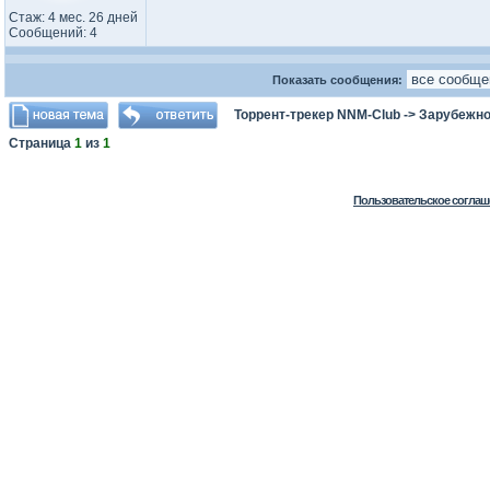
Стаж: 4 мес. 26 дней
Сообщений: 4
Показать сообщения:
Торрент-трекер NNM-Club
->
Зарубежно
Страница
1
из
1
Пользовательское соглаш