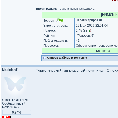
Время раздачи:
мультитрекерная раздача
[NNMClub.
Зарегистрирован
Торрент:
Зарегистрирован:
11 Май 2026 22:01:04
Размер:
1.45 GB
(
)
Рейтинг:
(Голосов:
5
)
Поблагодарили:
42
Проверка:
Оформление проверено мод
Как cкачать
·
Список файлов в торренте
MagicianT
Туристический гид классный получился. С псих
Стаж: 12 лет 4 мес.
Сообщений: 37
Ratio: 0.477
0.94%