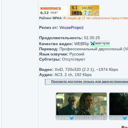
6.1
102,957
/10
Рейтинг MPAA:
R
(лицам до 17 лет обязательно присутстви
Релиз от:
ViruseProject
Продолжительность:
01:35:25
Качество видео:
WEBRip
Перевод:
Профессиональный двухголосый (Vir
Язык озвучки:
Русский
Субтитры:
Отсутствуют
Видео:
XviD, 720x320 (2.2:1), ~1974 Kbps
Аудио:
АС3, 2 ch, 192 Kbps
Просмотр доступен только для зарегистрирова
Вс