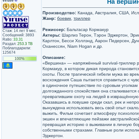
viruse
®
На вершин
Производство:
Канада, Австралия, США, Исл
Жанр:
боевик
,
триллер
Режиссер:
Бальтасар Кормакур
Стаж: 14 лет 9 мес.
Актеры:
Шарлиз Терон, Тэрон Эджертон, Эрик
Сообщений: 3893
Ratio:
33.31
Карлтон, Бесси Холлэнд, Аарон Педерсен, Ду
Раздал:
253.3 TB
Оханессян, Niam Hogan и др.
Поблагодарили:
125674
Описание:
100%
«Вершина» — напряжённый survival-триллер 
Кормакур, в котором дикая природа становит
охоты. После трагической гибели мужа во вре
восхождения Саша пытается справиться с чув
в одиночное путешествие по суровым уголкам
долгожданного спокойствия она сталкивается 
превратившим охоту на людей в извращённую 
Оказавшись в ловушке среди скал, рек и неп
вынуждена использовать весь свой опыт скало
выжить. Фильм сочетает атмосферу психологи
экшен и впечатляющие пейзажи австралийско
превращая историю о выживании в личную бо
собственными страхами. Главные роли испол
Эджертон.