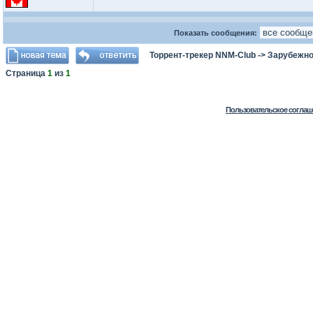
Показать сообщения:
Торрент-трекер NNM-Club
->
Зарубежно
Страница
1
из
1
Пользовательское соглаш