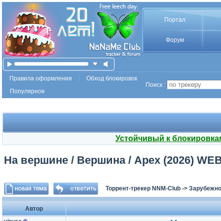
Портал
Форум
Правила оформления
Обход блокировок
Поиск :
Популярное
Устойчивый к блокировка
На вершине / Вершина / Apex (2026) WE
Торрент-трекер NNM-Club
->
Зарубежно
Автор