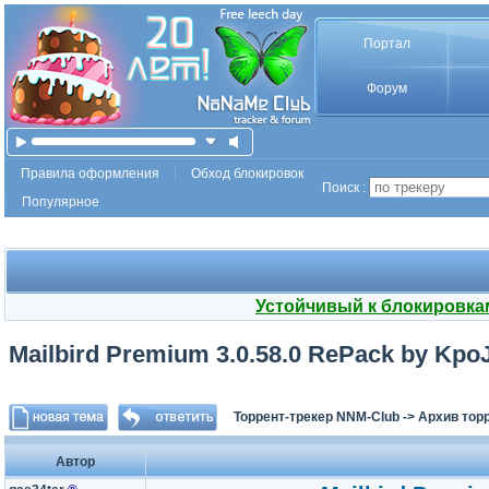
Портал
Форум
Правила оформления
Обход блокировок
Поиск :
Популярное
Устойчивый к блокировка
Mailbird Premium 3.0.58.0 RePack by KpoJ
Торрент-трекер NNM-Club
->
Архив тор
Автор