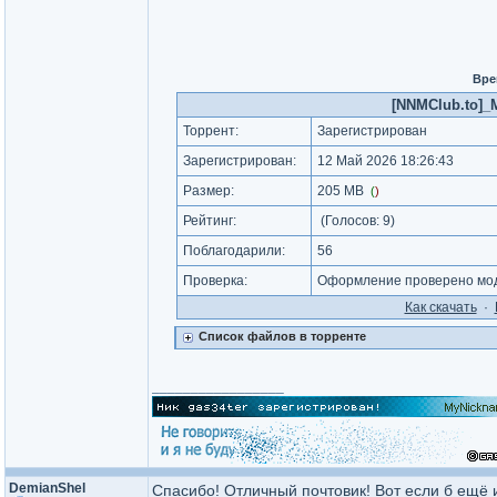
Вре
[NNMClub.to]_M
Торрент:
Зарегистрирован
Зарегистрирован:
12 Май 2026 18:26:43
Размер:
205 MB
(
)
Рейтинг:
(Голосов:
9
)
Поблагодарили:
56
Проверка:
Оформление проверено мод
Как cкачать
·
Список файлов в торренте
_________________
DemianShel
Спасибо! Отличный почтовик! Вот если б ещё 