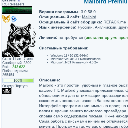
gas34ter
®
Mailbird Premiu
RG Releasers
Версия программы:
3.0.58.0
Официальный сайт:
Mailbird
Официальный сайт сборщика:
REPACK.me
Язык интерфейса:
Русский, Английский, друг
Лечение:
не требуется (
инсталлятор уже про
Системные требования:
Windows 11 / 10 (32|64-bit)
Стаж: 11 лет 7 мес.
Microsoft Visual C++ Redistributable
Microsoft .NET Framework 4.5.2+
Сообщений: 2309
Ratio:
243.622
Поблагодарили:
265454
Описание:
100%
Mailbird - это простой, удобный и главное бы
Откуда: Тортуга
вашего ПК. Mailbird упакован приложениями,
обновлениями для оптимизации производител
сэкономить несколько часов в Вашем почтово
Интерфейс программы минимально прост, но к
папки и ярлыки вашего почтового провайдера.
справа само содержимое письма. Ниже наход
Сама работа с письмами ничем не отличается 
клиента. Программа так же вас оповещает обо