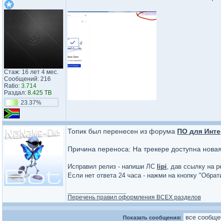
Стаж: 16 лет 4 мес.
Сообщений: 216
Ratio:
3.714
Раздал:
8.425 TB
23.37%
Топик был перенесен из форума
ПО для Инте
Причина переноса: На трекере доступна нова
Исправил релиз - напиши ЛС
lipi
, дав ссылку на р
Если нет ответа 24 часа - нажми на кнопку "Обра
_________________
Перечень правил оформления ВСЕХ разделов
Показать сообщения: