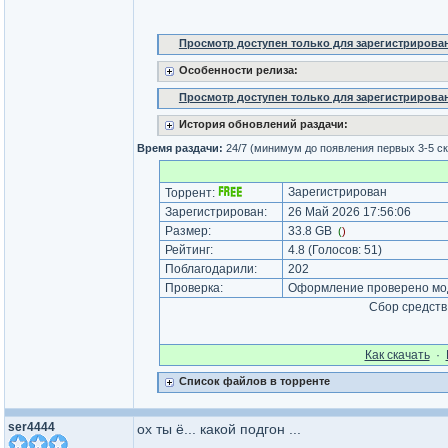
Просмотр доступен только для зарегистрирова
Особенности релиза:
Просмотр доступен только для зарегистрирова
История обновлений раздачи:
Время раздачи:
24/7 (минимум до появления первых 3-5 с
Зарегистрирован
Торрент:
Зарегистрирован:
26 Май 2026 17:56:06
Размер:
33.8 GB
(
)
Рейтинг:
4.8
(Голосов:
51
)
Поблагодарили:
202
Проверка:
Оформление проверено мод
Сбор средств
Как cкачать
·
Список файлов в торренте
ser4444
ох ты ё... какой подгон ...