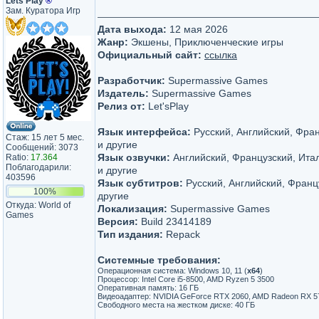
Lets Play
®
Зам. Куратора Игр
Дата выхода:
12 мая 2026
Жанр:
Экшены, Приключенческие игры
Официальный сайт:
ссылка
Разработчик:
Supermassive Games
Издатель:
Supermassive Games
Релиз от:
Let'sРlay
Язык интерфейса:
Русский, Английский, Фра
Стаж: 15 лет 5 мес.
и другие
Сообщений: 3073
Язык озвучки:
Английский, Французский, Ита
Ratio:
17.364
Поблагодарили:
и другие
403596
Язык субтитров:
Русский, Английский, Франц
100%
другие
Откуда: World of
Локализация:
Supermassive Games
Games
Версия:
Build 23414189
Тип издания:
Repack
Системные требования:
Операционная система: Windows 10, 11 (
х64
)
Процессор: Intel Core i5-8500, AMD Ryzen 5 3500
Оперативная память: 16 ГБ
Видеоадаптер: NVIDIA GeForce RTX 2060, AMD Radeon RX 57
Свободного места на жестком диске: 40 ГБ