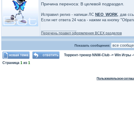
Причина переноса: В целевой подраздел.
Исправил релиз - напиши ЛС
NEO_WORK
, дав сс
Если нет ответа 24 часа - нажми на кнопку "Обра
_________________
Перечень правил оформления ВСЕХ разделов
Показать сообщения:
Торрент-трекер NNM-Club
->
Win Игры
-
Страница
1
из
1
Пользовательское соглаш