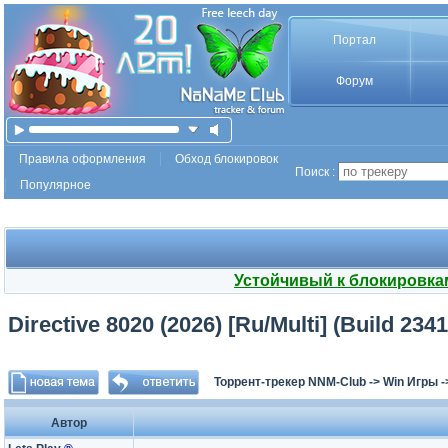
Портал
Форум
Правила оформления
Обход блокировок
Поиск :
Популярное
Устойчивый к блокировка
Directive 8020 (2026) [Ru/Multi] (Build 234
Торрент-трекер NNM-Club
->
Win Игры
-
Автор