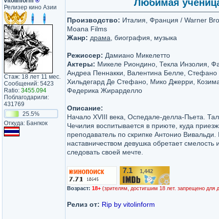
vitolinform
®
Любимая ученица
Релизер кино Азии
Производство:
Италия, Франция / Warner Bros.
Moana Films
Жанр:
драма
, биография, музыка
Режиссер:
Дамиано Микелетто
Актеры:
Микеле Риондино, Текла Инзолия, Ф
Андреа Пеннакки, Валентина Белле, Стефано 
Стаж: 18 лет 11 мес.
Хильдегард Де Стефано, Мико Джерри, Козим
Сообщений: 5423
Федерика Жирарделло
Ratio:
3455.094
Поблагодарили:
431769
Описание:
25.5%
Начало XVIII века, Оспедале-делла-Пьета. Та
Откуда: Бангкок
Чечилия воспитывается в приюте, куда приез
преподаватель по скрипке Антонио Вивальди. 
наставничеством девушка обретает смелость и
следовать своей мечте.
7.1
1,442
/10
Возраст:
18+
(зрителям, достигшим 18 лет. запрещено для 
Релиз от:
Rip by vitolinform