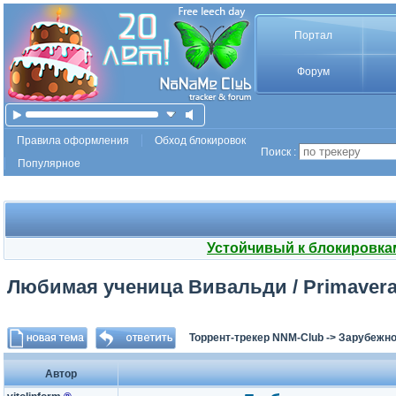
Портал
Форум
Правила оформления
Обход блокировок
Поиск :
Популярное
Устойчивый к блокировка
Любимая ученица Вивальди / Primavera 
Торрент-трекер NNM-Club
->
Зарубежно
Автор