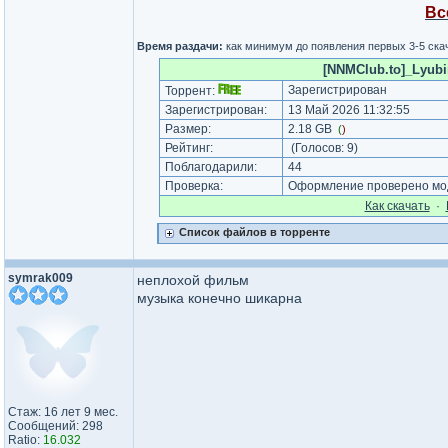
Вс
Время раздачи:
как минимум до появления первых 3-5 скач
[NNMClub.to]_Lyubi
Зарегистрирован
Торрент:
Зарегистрирован:
13 Май 2026 11:32:55
Размер:
2.18 GB
(
)
Рейтинг:
(Голосов:
9
)
Поблагодарили:
44
Проверка:
Оформление проверено мод
Как cкачать
·
Список файлов в торренте
symrak009
неплохой фильм
музыка конечно шикарна
Стаж: 16 лет 9 мес.
Сообщений: 298
Ratio:
16.032