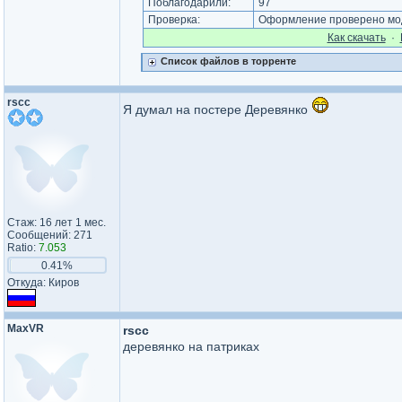
Поблагодарили:
97
Проверка:
Оформление проверено мод
Как cкачать
·
Список файлов в торренте
rscc
Я думал на постере Деревянко
Стаж: 16 лет 1 мес.
Сообщений: 271
Ratio:
7.053
0.41%
Откуда: Киров
MaxVR
rscc
деревянко на патриках