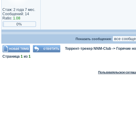
Стаж: 2 года 7 мес.
Сообщений: 14
Ratio:
1.08
0%
Показать сообщения:
Торрент-трекер NNM-Club
->
Горячие н
Страница
1
из
1
Пользовательское соглаш