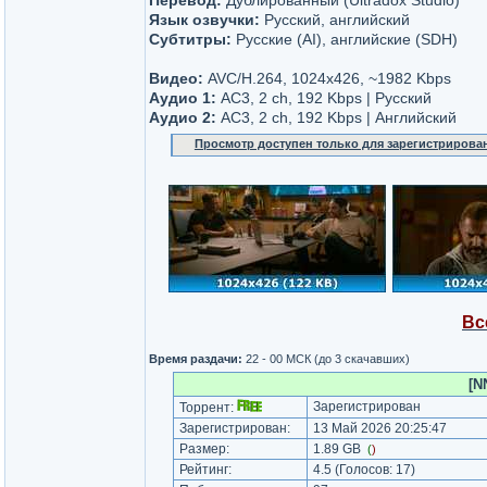
Перевод:
Дублированный (Ultradox Studio)
Язык озвучки:
Русский, английский
Субтитры:
Русские (AI), английские (SDH)
Видео:
AVC/H.264, 1024x426, ~1982 Kbps
Аудио 1:
AC3, 2 ch, 192 Kbps | Русский
Аудио 2:
AC3, 2 ch, 192 Kbps | Английский
Просмотр доступен только для зарегистрирова
Вс
Время раздачи:
22 - 00 МСК (до 3 скачавших)
[N
Зарегистрирован
Торрент:
Зарегистрирован:
13 Май 2026 20:25:47
Размер:
1.89 GB
(
)
Рейтинг:
4.5
(Голосов:
17
)