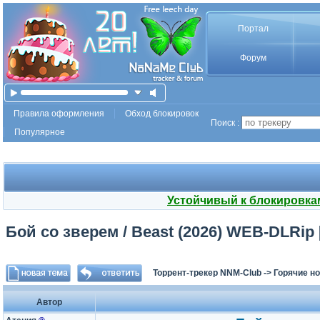
Портал
Форум
Правила оформления
Обход блокировок
Поиск :
Популярное
Устойчивый к блокировка
Бой со зверем / Beast (2026) WEB-DLRip 
Торрент-трекер NNM-Club
->
Горячие н
Автор