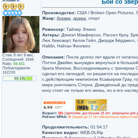
Атения
®
Бой со звер
Производство:
США / Broken Open Pictures, S
Жанр:
боевик
,
драма
, спорт
Режиссер:
Тайлер Эткинс
Актеры:
Дэниэл Макферсон, Рассел Кроу, Бре
Люк Хемсворт, Келли Гейл, Джордж Бёрджесс
Нэйбл, Нэйтан Филлипс
Стаж: 8 лет 9 мес.
Описание:
После долгих лет вдали от октаг
Сообщений: 1646
Пэттон Джеймс вынужден вернуться в большой 
Ratio:
59.431
брата Мэлона. Воссоединившись с тренером С
Поблагодарили:
162230
сделал его легендой, он решается на последн
89.1%
с действующим чемпионом Ксавьером Грау, гот
мира уничтожить Стоуна. Доведённый до пред
кону стоит не только его жизнь, но и его насле
5.8
3,503
/10
Возраст:
18+
(зрителям, достигшим 18 лет. запрещено для 
Рейтинг MPAA:
R
(лицам до 17 лет обязательно присутстви
Продолжительность:
01:54:17
Качество видео:
WEB-DLRip