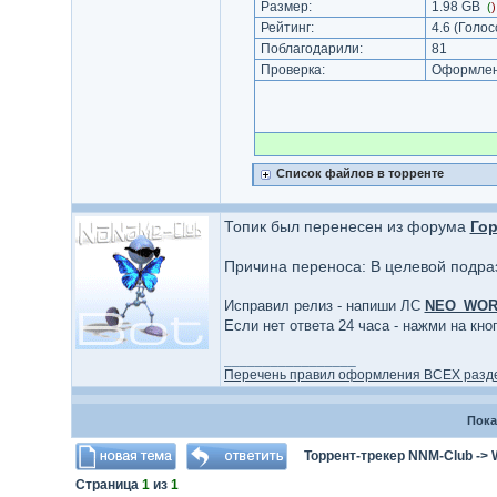
Размер:
1.98 GB
(
Рейтинг:
4.6
(Голос
Поблагодарили:
81
Проверка:
Оформлени
Список файлов в торренте
Топик был перенесен из форума
Гор
Причина переноса: В целевой подра
Исправил релиз - напиши ЛС
NEO_WO
Если нет ответа 24 часа - нажми на кн
_________________
Перечень правил оформления ВСЕХ разд
Пока
Торрент-трекер NNM-Club
->
Страница
1
из
1