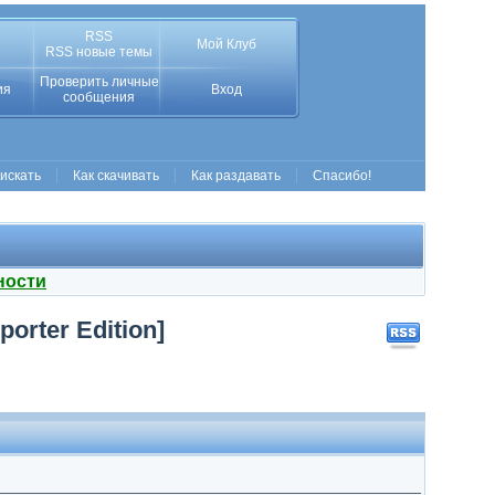
RSS
Мой Клуб
RSS новые темы
Проверить личные
ия
Вход
сообщения
 искать
Как скачивать
Как раздавать
Спасибо!
ности
porter Edition]