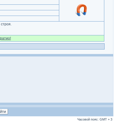
 строя.
ратио!
Часовой пояс: GMT + 3