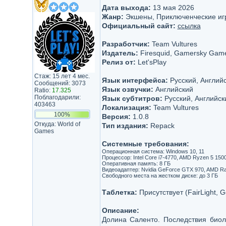
Дата выхода:
13 мая 2026
Жанр:
Экшены, Приключенческие игр
Официальный сайт:
ссылка
Разработчик:
Team Vultures
Издатель:
Firesquid, Gamersky Gam
Релиз от:
Let'sРlay
Стаж: 15 лет 4 мес.
Язык интерфейса:
Русский, Английс
Сообщений: 3073
Язык озвучки:
Английский
Ratio:
17.325
Поблагодарили:
Язык субтитров:
Русский, Английск
403463
Локализация:
Team Vultures
100%
Версия:
1.0.8
Откуда: World of
Тип издания:
Repack
Games
Системные требования:
Операционная система: Windows 10, 11
Процессор: Intel Core i7-4770, AMD Ryzen 5 150
Оперативная память: 8 ГБ
Видеоадаптер: Nvidia GeForce GTX 970, AMD Rad
Свободного места на жестком диске: до 3 ГБ
Таблетка:
Присутствует (FairLight, G
Описание:
Долина Саленто. Последствия биол