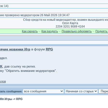
)
ов:
14
)
е проверено модератором 26 Май 2026 19:34:47
Сбор средств на новый видеоадаптер, взамен вышедшего из
Ozon Карта
2204 3201 9089 4164
Как cкачать
·
Как раздать
·
Правильно оформить
·
Поднять 
ячие новинки Игр
в форум
RPG
здел.
RK
, дав ссылку на релиз.
опку "Обратить внимание модераторов".
елов
зать сообщения:
Win Игры
->
RPG