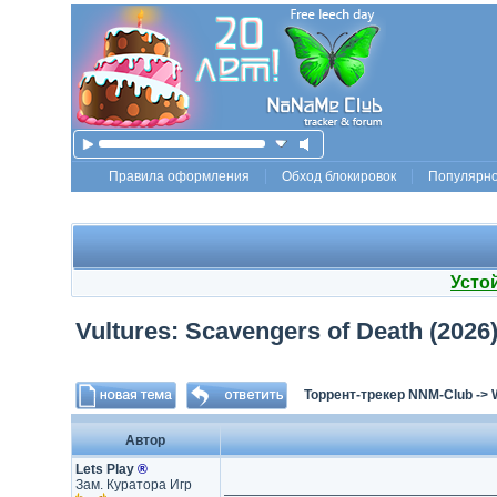
Правила оформления
Обход блокировок
Популярн
Усто
Vultures: Scavengers of Death (2026) 
Торрент-трекер NNM-Club
->
Автор
Lets Play
®
Зам. Куратора Игр