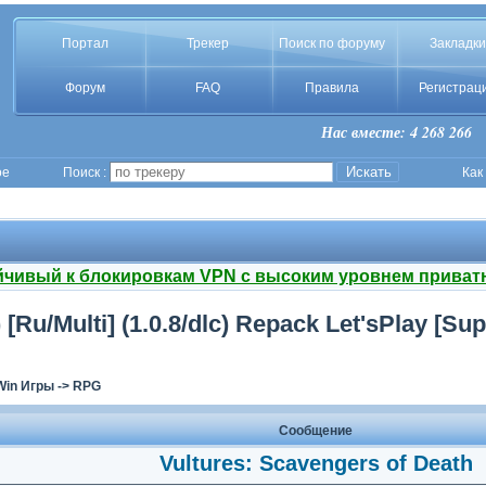
Портал
Трекер
Поиск по форуму
Закладки
Форум
FAQ
Правила
Регистрац
Нас вместе: 4 268 266
ое
Поиск :
Как
йчивый к блокировкам VPN с высоким уровнем приват
[Ru/Multi] (1.0.8/dlc) Repack Let'sРlay [Sup
Win Игры
->
RPG
Сообщение
Vultures: Scavengers of Death