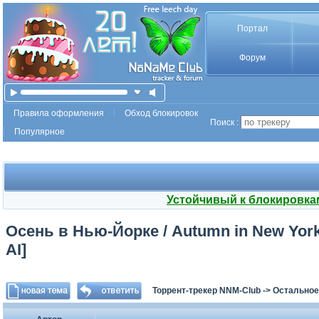
Портал
Форум
Правила оформления
Обход блокировок
Поиск :
Популярное
Устойчивый к блокировка
Осень в Нью-Йорке / Autumn in New York 
AI]
Торрент-трекер NNM-Club
->
Остальное