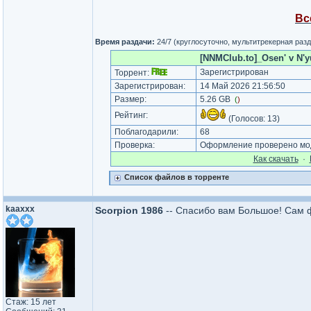
Вс
Время раздачи:
24/7 (круглосуточно, мультитрекерная раз
[NNMClub.to]_Osen' v N'yu
Зарегистрирован
Торрент:
Зарегистрирован:
14 Май 2026 21:56:50
Размер:
5.26 GB
(
)
Рейтинг:
(Голосов:
13
)
Поблагодарили:
68
Проверка:
Оформление проверено мод
Как cкачать
·
Список файлов в торренте
kaaxxx
Scorpion 1986
-- Спасибо вам Большое! Сам 
Стаж: 15 лет