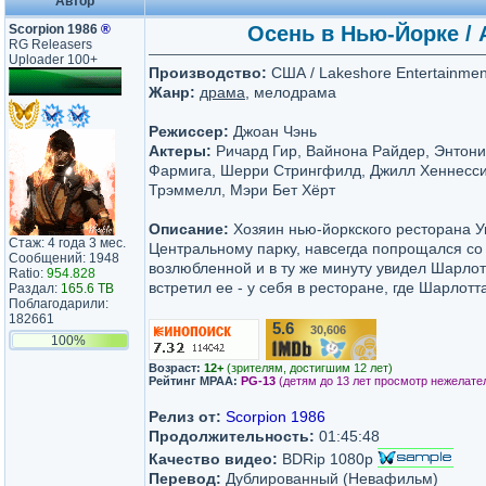
Автор
Scorpion 1986
®
Осень в Нью-Йорке / A
RG Releasers
Uploader 100+
Производство:
США / Lakeshore Entertainment,
Жанр:
драма
, мелодрама
Режиссер:
Джоан Чэнь
Актеры:
Ричард Гир, Вайнона Райдер, Энтони
Фармига, Шерри Стрингфилд, Джилл Хеннесси
Трэммелл, Мэри Бет Хёрт
Описание:
Хозяин нью-йоркского ресторана Уи
Стаж: 4 года 3 мес.
Центральному парку, навсегда попрощался со
Сообщений: 1948
возлюбленной и в ту же минуту увидел Шарлот
Ratio:
954.828
встретил ее - у себя в ресторане, где Шарлотт
Раздал:
165.6 TB
Поблагодарили:
182661
5.6
30,606
/10
100%
Возраст:
12+
(зрителям, достигшим 12 лет)
Рейтинг MPAA:
PG-13
(детям до 13 лет просмотр нежелате
Релиз от:
Scorpion 1986
Продолжительность:
01:45:48
Качество видео:
BDRip 1080p
Перевод:
Дублированный (Невафильм)