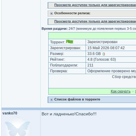
Просмотр доступен только для зарегистрирова
Особенности релиза:
Просмотр доступен только для зарегистрирова
Время раздачи:
24/7 (минимум до появления первых 3-5 с
Зарегистрирован
Торрент:
Зарегистрирован:
15 Май 2026 08:07:42
Размер:
33.6 GB
(
)
Рейтинг:
4.8
(Голосов:
63
)
Поблагодарили:
211
Проверка:
Оформление проверено мод
Сбор средств
Как cкачать
·
Список файлов в торренте
vanko70
Вот и ладненько!Спасибо!!!