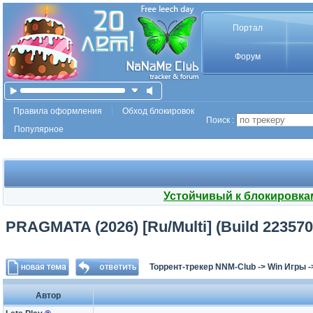
Портал
Форум
Правила оформления
Обход блокировок
Поиск :
Популярное
Устойчивый к блокировка
PRAGMATA (2026) [Ru/Multi] (Build 2235708
Торрент-трекер NNM-Club
->
Win Игры
-
Автор