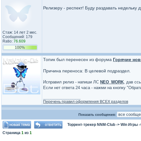
Релизеру - респект! Буду раздавать недельку 
Стаж: 14 лет 2 мес.
Сообщений: 179
Ratio:
76.609
100%
Топик был перенесен из форума
Горячие нов
Причина переноса: В целевой подраздел.
Исправил релиз - напиши ЛС
NEO_WORK
, дав сс
Если нет ответа 24 часа - нажми на кнопку "Обра
_________________
Перечень правил оформления ВСЕХ разделов
Показать сообщения:
Торрент-трекер NNM-Club
->
Win Игры
-
Страница
1
из
1