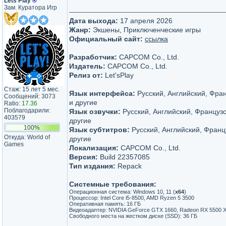
Lets Play
®
Зам. Куратора Игр
Дата выхода:
17 апреля 2026
Жанр:
Экшены, Приключенческие игры
Официальный сайт:
ссылка
Разработчик:
CAPCOM Co., Ltd.
Издатель:
CAPCOM Co., Ltd.
Релиз от:
Let'sРlay
Стаж: 15 лет 5 мес.
Язык интерфейса:
Русский, Английский, Фра
Сообщений: 3073
и другие
Ratio:
17.36
Поблагодарили:
Язык озвучки:
Русский, Английский, Француз
403579
другие
100%
Язык субтитров:
Русский, Английский, Франц
Откуда: World of
другие
Games
Локализация:
CAPCOM Co., Ltd.
Версия:
Build 22357085
Тип издания:
Repack
Системные требования:
Операционная система: Windows 10, 11 (
х64
)
Процессор: Intel Core i5-8500, AMD Ryzen 5 3500
Оперативная память: 16 ГБ
Видеоадаптер: NVIDIA GeForce GTX 1660, Radeon RX 5500 XT
Свободного места на жестком диске (SSD): 36 ГБ