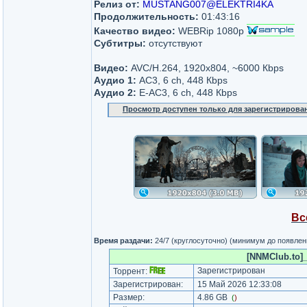
Релиз от:
MUSTANG007@ELEKTRI4KA
Продолжительность:
01:43:16
Качество видео:
WEBRip 1080p
Субтитры:
отсутствуют
Видео:
AVC/H.264, 1920x804, ~6000 Кbps
Аудио 1:
AC3, 6 ch, 448 Кbps
Аудио 2:
Е-AC3, 6 ch, 448 Кbps
Просмотр доступен только для зарегистрирова
Вс
Время раздачи:
24/7 (круглосуточно) (минимум до появлен
[NNMClub.to]
Зарегистрирован
Торрент:
Зарегистрирован:
15 Май 2026 12:33:08
Размер:
4.86 GB
(
)