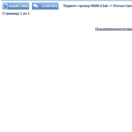
Торрент-трекер NNM-Club
->
Отечестве
Страница
1
из
1
Пользовательское соглаш