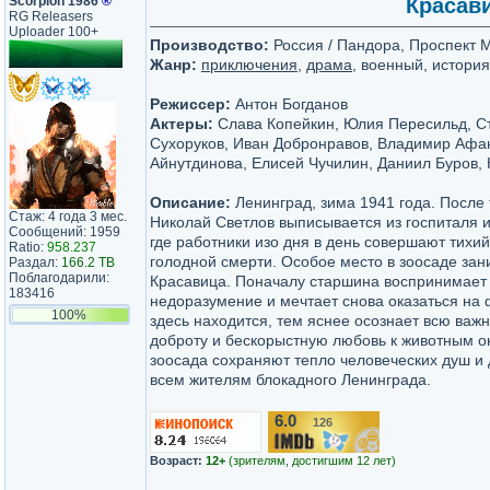
Scorpion 1986
®
Красави
RG Releasers
Uploader 100+
Производство:
Россия / Пандора, Проспект 
Жанр:
приключения
,
драма
, военный, история
Режиссер:
Антон Богданов
Актеры:
Слава Копейкин, Юлия Пересильд, Ст
Сухоруков, Иван Добронравов, Владимир Афа
Айнутдинова, Елисей Чучилин, Даниил Буров,
Описание:
Ленинград, зима 1941 года. После
Стаж: 4 года 3 мес.
Николай Светлов выписывается из госпиталя и
Сообщений: 1959
где работники изо дня в день совершают тихий
Ratio:
958.237
голодной смерти. Особое место в зоосаде за
Раздал:
166.2 TB
Поблагодарили:
Красавица. Поначалу старшина воспринимает 
183416
недоразумение и мечтает снова оказаться на 
100%
здесь находится, тем яснее осознает всю важн
доброту и бескорыстную любовь к животным о
зоосада сохраняют тепло человеческих душ и 
всем жителям блокадного Ленинграда.
6.0
126
/10
Возраст:
12+
(зрителям, достигшим 12 лет)