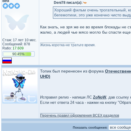
binx
Deni78 писал(а):
Хороший фильм очень трогательный, к
бегемотихи, это уже конечно чисто выд
Как знать, не зря же ее во время блокады не 
жалко, а людей чье мясо могло бы спасти еще
Стаж: 17 лет 10 мес.
_________________
Сообщений: 878
Жизнь коротка-не тратьте время.
Ratio:
17.609
90.45%
Топик был перенесен из форума
Отечественн
UHD)
Исправил релиз - напиши ЛС
ZoNoW
, дав ссылку 
Если нет ответа 24 часа - нажми на кнопку "Обра
_________________
Перечень правил оформления ВСЕХ разделов
Показать сообщения: