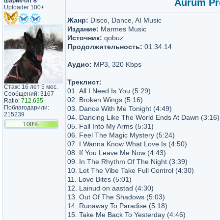
шарик-off
®
Aurum Pro
Uploader 100+
Жанр:
Disco, Dance, AI Music
Издание:
Marmes Music
Источник:
qobuz
Продолжительность:
01:34:14
Аудио:
MP3, 320 Kbps
Треклист:
Стаж: 16 лет 5 мес.
01. All I Need Is You (5:29)
Сообщений: 3167
02. Broken Wings (5:16)
Ratio:
712.635
Поблагодарили:
03. Dance With Me Tonight (4:49)
215239
04. Dancing Like The World Ends At Dawn (3:16)
100%
05. Fall Into My Arms (5:31)
06. Feel The Magic Mystery (5:24)
07. I Wanna Know What Love Is (4:50)
08. If You Leave Me Now (4:43)
09. In The Rhythm Of The Night (3:39)
10. Let The Vibe Take Full Control (4:30)
11. Love Bites (5:01)
12. Lainud on aastad (4:30)
13. Out Of The Shadows (5:03)
14. Runaway To Paradise (5:18)
15. Take Me Back To Yesterday (4:46)