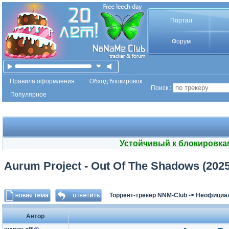
Портал
Форум
Правила оформления
Обход блокировок
Поиск :
Популярное
Устойчивый к блокировка
Aurum Project - Out Of The Shadows (2025
Торрент-трекер NNM-Club
->
Неофициа
Автор