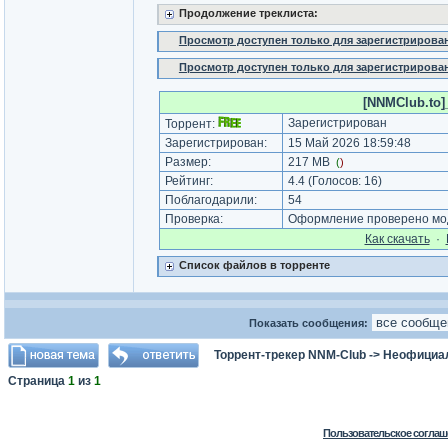
Продолжение треклиста:
Просмотр доступен только для зарегистрирова
Просмотр доступен только для зарегистрирова
[NNMClub.to]_
Зарегистрирован
Торрент:
Зарегистрирован:
15 Май 2026 18:59:48
Размер:
217 MB
(
)
Рейтинг:
4.4
(Голосов:
16
)
Поблагодарили:
54
Проверка:
Оформление проверено мод
Как cкачать
·
Список файлов в торренте
Показать сообщения:
Торрент-трекер NNM-Club
->
Неофициа
Страница
1
из
1
Пользовательское соглаш