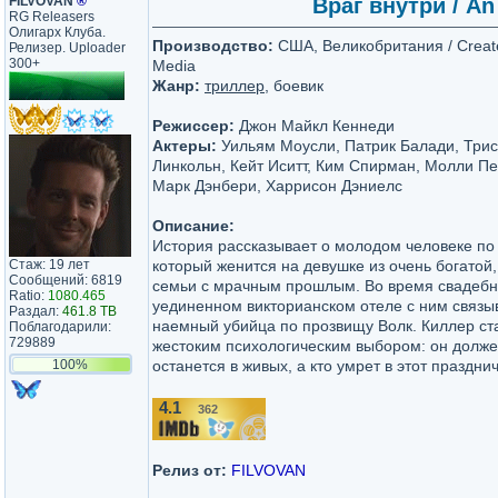
FILVOVAN
®
Враг внутри / An
RG Releasers
Олигарх Клуба.
Производство:
США, Великобритания / Create 
Релизер. Uploader
300+
Media
Жанр:
триллер
, боевик
Режиссер:
Джон Майкл Кеннеди
Актеры:
Уильям Моусли, Патрик Балади, Трис
Линкольн, Кейт Иситт, Ким Спирман, Молли Пе
Марк Дэнбери, Харрисон Дэниелс
Описание:
История рассказывает о молодом человеке по 
Стаж: 19 лет
который женится на девушке из очень богатой
Сообщений: 6819
семьи с мрачным прошлым. Во время свадебно
Ratio:
1080.465
уединенном викторианском отеле с ним связы
Раздал:
461.8 TB
наемный убийца по прозвищу Волк. Киллер ст
Поблагодарили:
729889
жестоким психологическим выбором: он должен
100%
останется в живых, а кто умрет в этот праздни
4.1
362
/10
Релиз от:
FILVOVAN