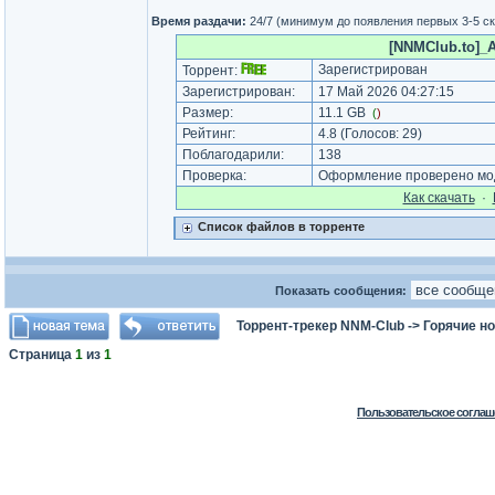
Время раздачи:
24/7 (минимум до появления первых 3-5 с
[NNMClub.to]_A
Зарегистрирован
Торрент:
Зарегистрирован:
17 Май 2026 04:27:15
Размер:
11.1 GB
(
)
Рейтинг:
4.8
(Голосов:
29
)
Поблагодарили:
138
Проверка:
Оформление проверено мод
Как cкачать
·
Список файлов в торренте
Показать сообщения:
Торрент-трекер NNM-Club
->
Горячие н
Страница
1
из
1
Пользовательское соглаш