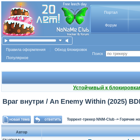
Портал
Форум
Правила оформления
Обход блокировок
Поиск :
Популярное
Устойчивый к блокировка
Враг внутри / An Enemy Within (2025) BD
Торрент-трекер NNM-Club
->
Горячие н
Автор